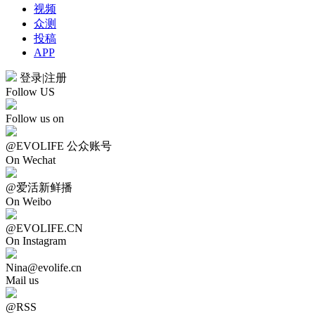
视频
众测
投稿
APP
登录
|
注册
Follow US
Follow us on
@EVOLIFE 公众账号
On Wechat
@爱活新鲜播
On Weibo
@EVOLIFE.CN
On Instagram
Nina@evolife.cn
Mail us
@RSS