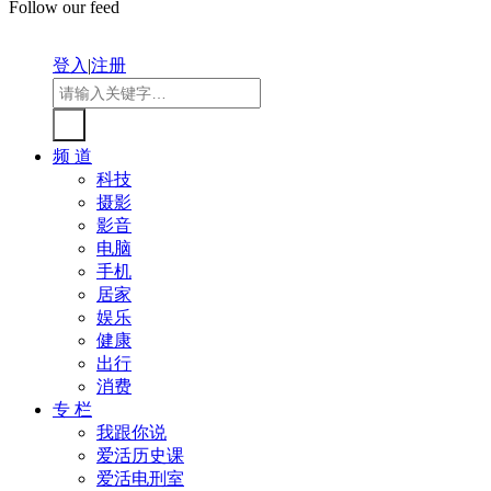
Follow our feed
登入
|
注册
频 道
科技
摄影
影音
电脑
手机
居家
娱乐
健康
出行
消费
专 栏
我跟你说
爱活历史课
爱活电刑室