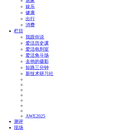
居家
娱乐
健康
出行
消费
栏目
我跟你说
爱活历史课
爱活电刑室
爱活角斗场
去他的摄影
短路三分钟
新技术研习社
AWE2025
测评
现场