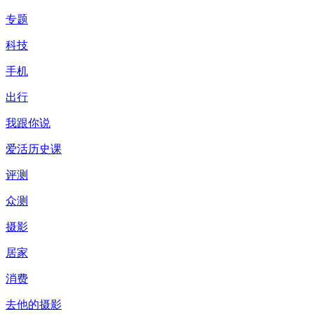
专题
科技
手机
出行
我跟你说
爱活历史课
评测
众测
摄影
居家
消费
去他的摄影