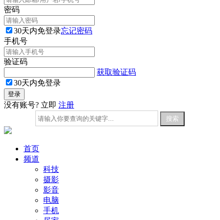
密码
30天内免登录
忘记密码
手机号
验证码
获取验证码
30天内免登录
没有账号? 立即
注册
首页
频道
科技
摄影
影音
电脑
手机