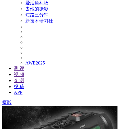
爱活角斗场
去他的摄影
短路三分钟
新技术研习社
AWE2025
测 评
视 频
众 测
投 稿
APP
摄影