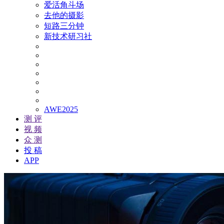
爱活角斗场
去他的摄影
短路三分钟
新技术研习社
AWE2025
测 评
视 频
众 测
投 稿
APP