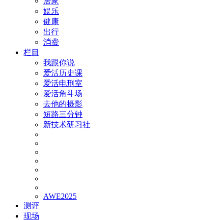
居家
娱乐
健康
出行
消费
栏目
我跟你说
爱活历史课
爱活电刑室
爱活角斗场
去他的摄影
短路三分钟
新技术研习社
AWE2025
测评
现场