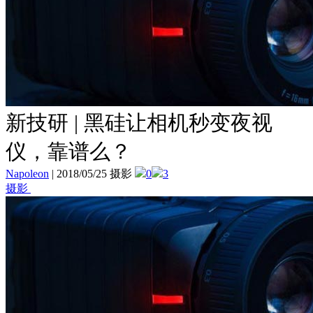
新技研 | 黑硅让相机秒变夜视
仪，靠谱么？
Napoleon
|
2018/05/25 摄影
0
3
摄影