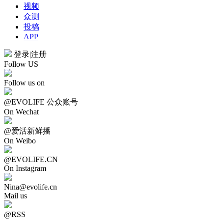
视频
众测
投稿
APP
登录
|
注册
Follow US
Follow us on
@EVOLIFE 公众账号
On Wechat
@爱活新鲜播
On Weibo
@EVOLIFE.CN
On Instagram
Nina@evolife.cn
Mail us
@RSS