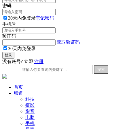
密码
30天内免登录
忘记密码
手机号
验证码
获取验证码
30天内免登录
没有账号? 立即
注册
首页
频道
科技
摄影
影音
电脑
手机