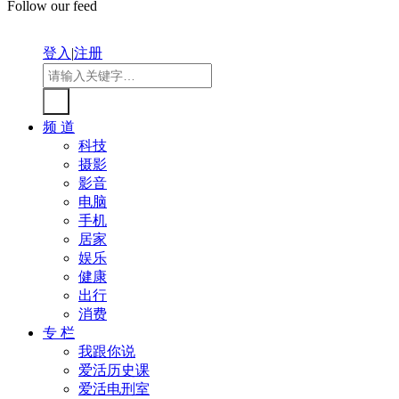
Follow our feed
登入
|
注册
频 道
科技
摄影
影音
电脑
手机
居家
娱乐
健康
出行
消费
专 栏
我跟你说
爱活历史课
爱活电刑室