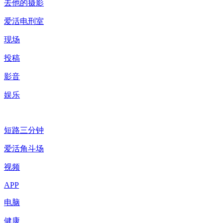
去他的摄影
爱活电刑室
现场
投稿
影音
娱乐
短路三分钟
爱活角斗场
视频
APP
电脑
健康