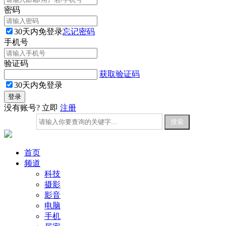
密码
30天内免登录
忘记密码
手机号
验证码
获取验证码
30天内免登录
没有账号? 立即
注册
首页
频道
科技
摄影
影音
电脑
手机