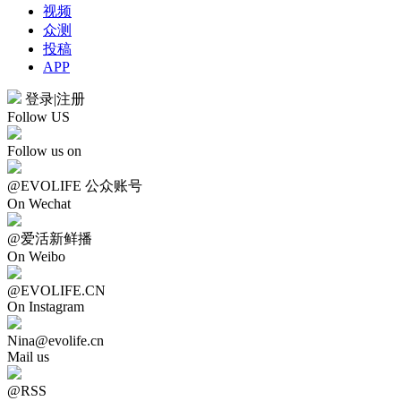
视频
众测
投稿
APP
登录
|
注册
Follow US
Follow us on
@EVOLIFE 公众账号
On Wechat
@爱活新鲜播
On Weibo
@EVOLIFE.CN
On Instagram
Nina@evolife.cn
Mail us
@RSS