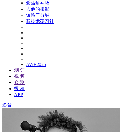
爱活角斗场
去他的摄影
短路三分钟
新技术研习社
AWE2025
测 评
视 频
众 测
投 稿
APP
影音