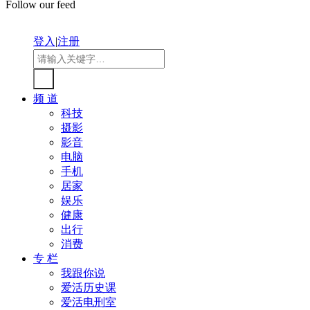
Follow our feed
登入
|
注册
频 道
科技
摄影
影音
电脑
手机
居家
娱乐
健康
出行
消费
专 栏
我跟你说
爱活历史课
爱活电刑室