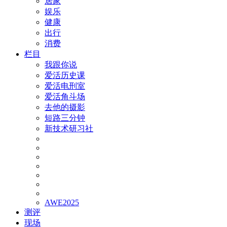
居家
娱乐
健康
出行
消费
栏目
我跟你说
爱活历史课
爱活电刑室
爱活角斗场
去他的摄影
短路三分钟
新技术研习社
AWE2025
测评
现场