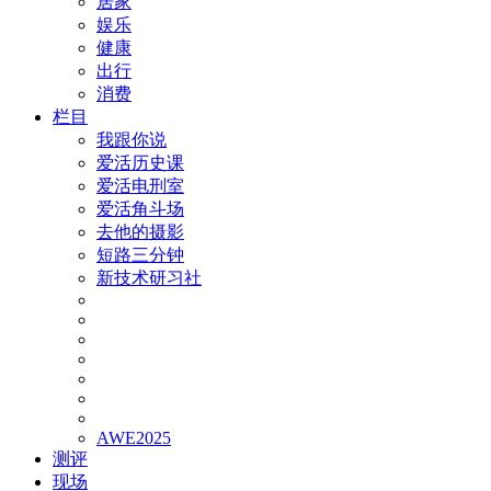
居家
娱乐
健康
出行
消费
栏目
我跟你说
爱活历史课
爱活电刑室
爱活角斗场
去他的摄影
短路三分钟
新技术研习社
AWE2025
测评
现场