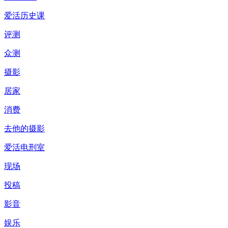
爱活历史课
评测
众测
摄影
居家
消费
去他的摄影
爱活电刑室
现场
投稿
影音
娱乐