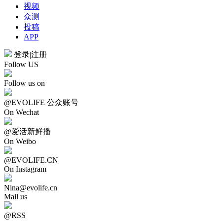
视频
众测
投稿
APP
登录
|
注册
Follow US
Follow us on
@EVOLIFE 公众账号
On Wechat
@爱活新鲜播
On Weibo
@EVOLIFE.CN
On Instagram
Nina@evolife.cn
Mail us
@RSS