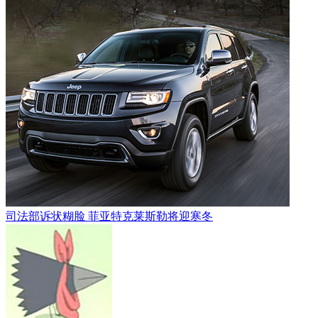
司法部诉状糊脸 菲亚特克莱斯勒将迎寒冬