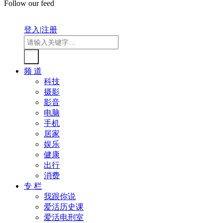
Follow our feed
登入
|
注册
频 道
科技
摄影
影音
电脑
手机
居家
娱乐
健康
出行
消费
专 栏
我跟你说
爱活历史课
爱活电刑室