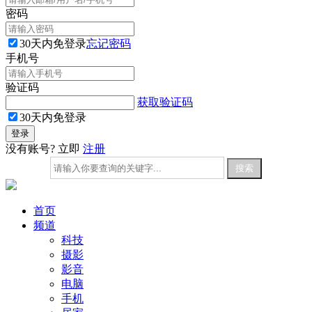
密码
30天内免登录
忘记密码
手机号
验证码
获取验证码
30天内免登录
没有账号? 立即
注册
首页
频道
科技
摄影
影音
电脑
手机