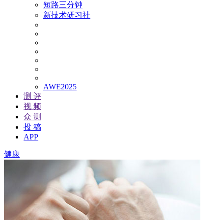
短路三分钟
新技术研习社
AWE2025
测 评
视 频
众 测
投 稿
APP
健康