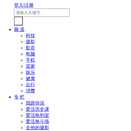
登入
|
注册
频 道
科技
摄影
影音
电脑
手机
居家
娱乐
健康
出行
消费
专 栏
我跟你说
爱活历史课
爱活电刑室
爱活角斗场
去他的摄影