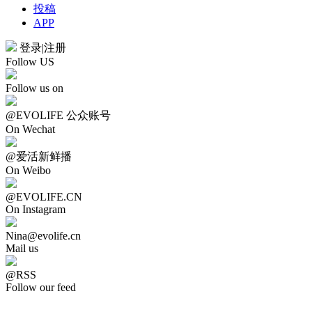
投稿
APP
登录
|
注册
Follow US
Follow us on
@EVOLIFE 公众账号
On Wechat
@爱活新鲜播
On Weibo
@EVOLIFE.CN
On Instagram
Nina@evolife.cn
Mail us
@RSS
Follow our feed