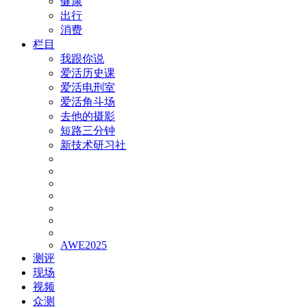
健康
出行
消费
栏目
我跟你说
爱活历史课
爱活电刑室
爱活角斗场
去他的摄影
短路三分钟
新技术研习社
AWE2025
测评
现场
视频
众测