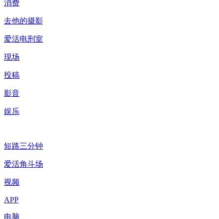
消费
去他的摄影
爱活电刑室
现场
投稿
影音
娱乐
短路三分钟
爱活角斗场
视频
APP
电脑