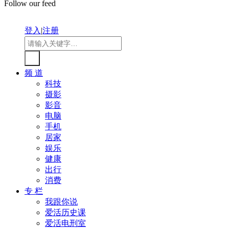
Follow our feed
登入
|
注册
频 道
科技
摄影
影音
电脑
手机
居家
娱乐
健康
出行
消费
专 栏
我跟你说
爱活历史课
爱活电刑室