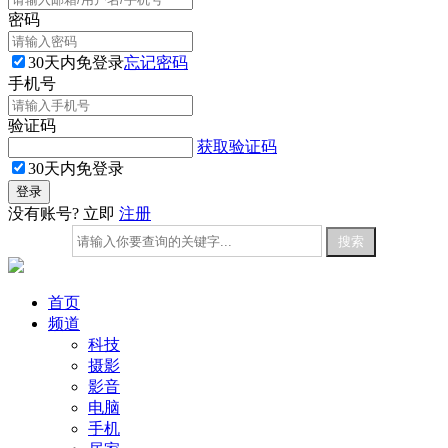
密码
30天内免登录
忘记密码
手机号
验证码
获取验证码
30天内免登录
没有账号? 立即
注册
首页
频道
科技
摄影
影音
电脑
手机