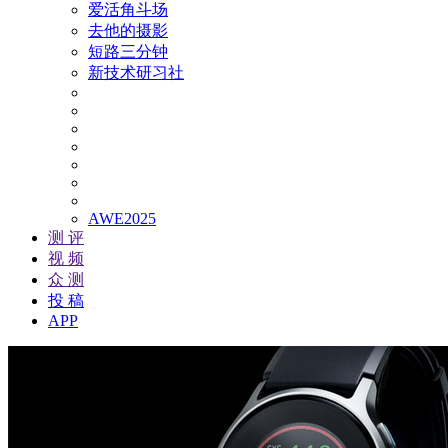
爱活角斗场
去他的摄影
短路三分钟
新技术研习社
AWE2025
测 评
视 频
众 测
投 稿
APP