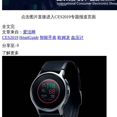
点击图片直接进入CES2019专题报道页面
全文完
文章来自：
爱活网
CES2019
HeartGuide
智能手表
欧姆龙
血压计
0
分享至:
了解更多