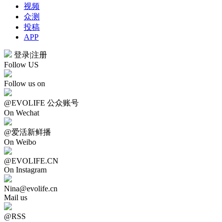
视频
众测
投稿
APP
登录
|
注册
Follow US
Follow us on
@EVOLIFE 公众账号
On Wechat
@爱活新鲜播
On Weibo
@EVOLIFE.CN
On Instagram
Nina@evolife.cn
Mail us
@RSS