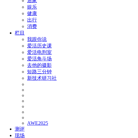
居家
娱乐
健康
出行
消费
栏目
我跟你说
爱活历史课
爱活电刑室
爱活角斗场
去他的摄影
短路三分钟
新技术研习社
AWE2025
测评
现场