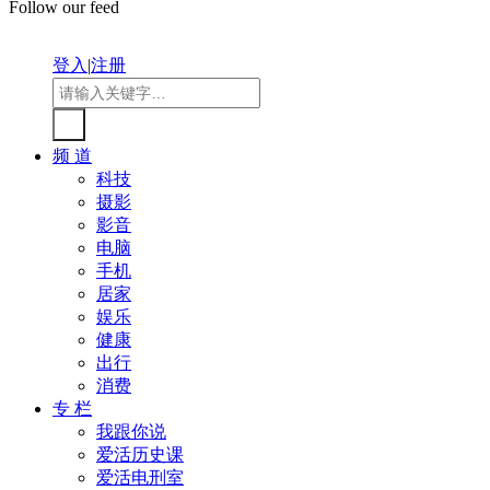
Follow our feed
登入
|
注册
频 道
科技
摄影
影音
电脑
手机
居家
娱乐
健康
出行
消费
专 栏
我跟你说
爱活历史课
爱活电刑室