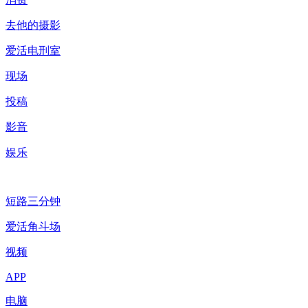
去他的摄影
爱活电刑室
现场
投稿
影音
娱乐
短路三分钟
爱活角斗场
视频
APP
电脑