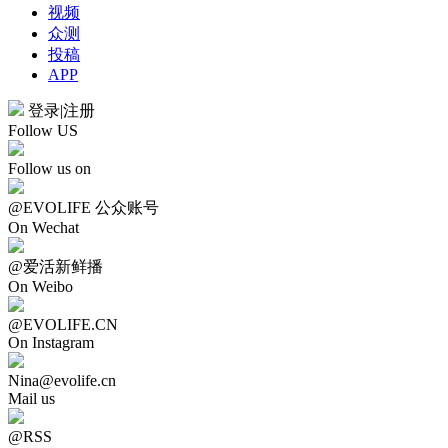
视频
众测
投稿
APP
登录
|
注册
Follow US
Follow us on
@EVOLIFE 公众账号
On Wechat
@爱活新鲜播
On Weibo
@EVOLIFE.CN
On Instagram
Nina@evolife.cn
Mail us
@RSS