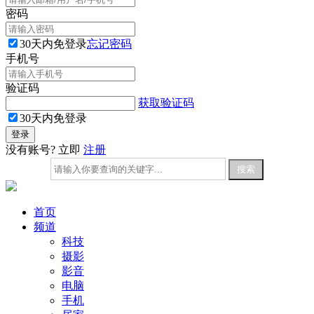
密码
30天内免登录
忘记密码
手机号
验证码
获取验证码
30天内免登录
没有账号? 立即
注册
首页
频道
科技
摄影
影音
电脑
手机