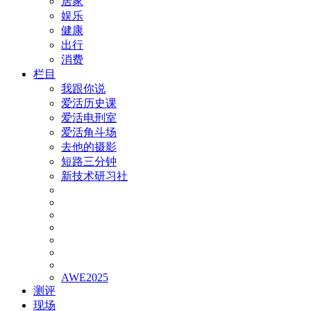
居家
娱乐
健康
出行
消费
栏目
我跟你说
爱活历史课
爱活电刑室
爱活角斗场
去他的摄影
短路三分钟
新技术研习社
AWE2025
测评
现场