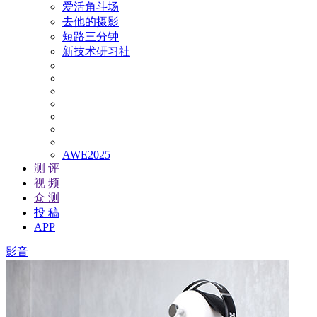
爱活角斗场
去他的摄影
短路三分钟
新技术研习社
AWE2025
测 评
视 频
众 测
投 稿
APP
影音