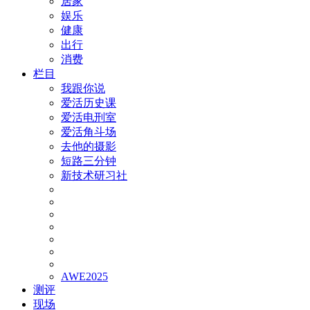
居家
娱乐
健康
出行
消费
栏目
我跟你说
爱活历史课
爱活电刑室
爱活角斗场
去他的摄影
短路三分钟
新技术研习社
AWE2025
测评
现场