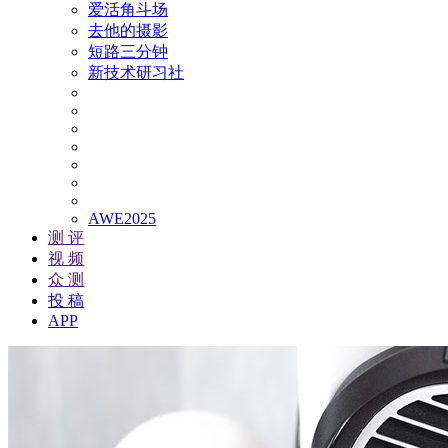
爱活角斗场
去他的摄影
短路三分钟
新技术研习社
AWE2025
测 评
视 频
众 测
投 稿
APP