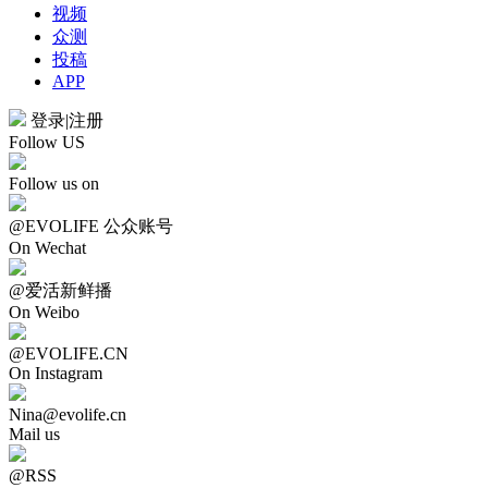
视频
众测
投稿
APP
登录
|
注册
Follow US
Follow us on
@EVOLIFE 公众账号
On Wechat
@爱活新鲜播
On Weibo
@EVOLIFE.CN
On Instagram
Nina@evolife.cn
Mail us
@RSS