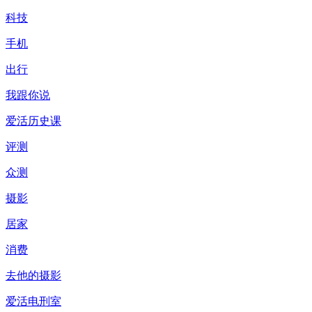
科技
手机
出行
我跟你说
爱活历史课
评测
众测
摄影
居家
消费
去他的摄影
爱活电刑室