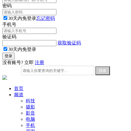
密码
30天内免登录
忘记密码
手机号
验证码
获取验证码
30天内免登录
没有账号? 立即
注册
首页
频道
科技
摄影
影音
电脑
手机