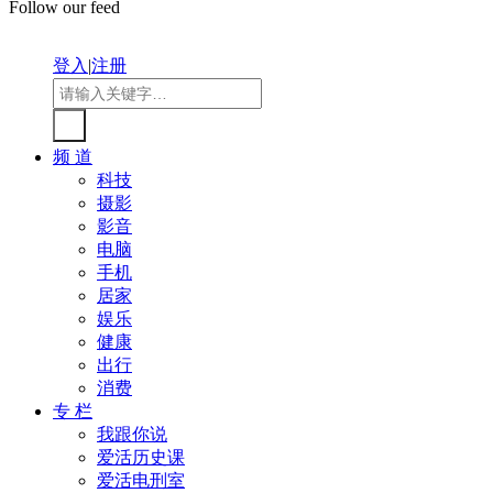
Follow our feed
登入
|
注册
频 道
科技
摄影
影音
电脑
手机
居家
娱乐
健康
出行
消费
专 栏
我跟你说
爱活历史课
爱活电刑室