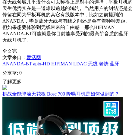
在无线领域几乎没什么可以称得上是对手的选择，平板耳机的
天生优势实在是一道难以逾越的鸿沟。当然用户的纠结还是会
停留在同为平板耳机的其它有线版本中，比如之前提到的
ANANDA，毕竟蓝牙无线与有线之间还是会有着种种差距。
但如果想要体验到无线带来的自由感，那么HIFIMAN
ANANDA-BT可能就是你目前能享受到的最高阶音质的蓝牙
无线耳机了。
全文完
文章来自：
爱活网
ANANDA-BT
aptx-HD
HIFIMAN
LDAC
无线
老烧
蓝牙
0
分享至:
了解更多
挑战全能降噪天花板 Bose 700 降噪耳机是如何做到的？