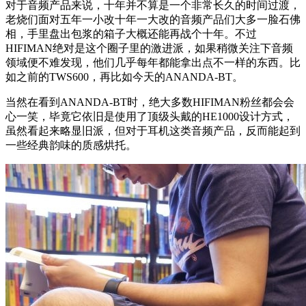
对于音频产品来说，十年并不算是一个非常长久的时间过渡，
老烧们面对五年一小改十年一大改的音频产品们大多一脸石佛
相，手里盘出包浆的箱子大概还能再战个十年。不过
HIFIMAN绝对是这个圈子里的激进派，如果稍微关注下音频
领域便不难发现，他们几乎每年都能拿出点不一样的东西。比
如之前的TWS600，再比如今天的ANANDA-BT。
当然在看到ANANDA-BT时，绝大多数HIFIMAN粉丝都会会
心一笑，毕竟它依旧是使用了顶级头戴的HE1000设计方式，
虽然看起来略显旧派，但对于耳机这类音频产品，反而能起到
一些经典韵味的质感烘托。