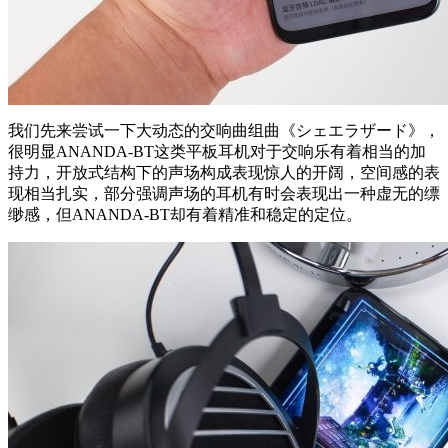
我们先来尝试一下大动态的交响曲组曲《シェエラザード》，
很明显ANANDA-BT这类平板耳机对于交响乐有着相当的加
持力，开放式结构下的声场构成表现惊人的开阔，空间感的表
现相当扎实，部分强调声场的耳机有时会表现出一种虚无的缥
缈感，但ANANDA-BT却有着精准和稳定的定位。