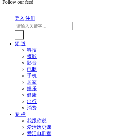
Follow our feed
登入
|
注册
频 道
科技
摄影
影音
电脑
手机
居家
娱乐
健康
出行
消费
专 栏
我跟你说
爱活历史课
爱活电刑室