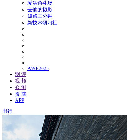
爱活角斗场
去他的摄影
短路三分钟
新技术研习社
AWE2025
测 评
视 频
众 测
投 稿
APP
出行