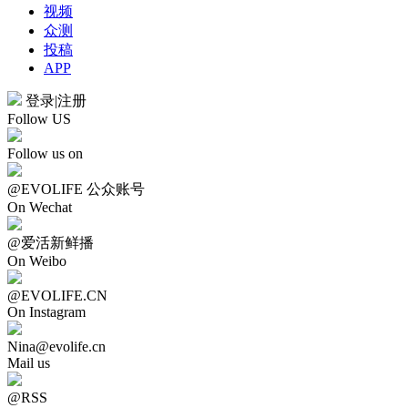
视频
众测
投稿
APP
登录
|
注册
Follow US
Follow us on
@EVOLIFE 公众账号
On Wechat
@爱活新鲜播
On Weibo
@EVOLIFE.CN
On Instagram
Nina@evolife.cn
Mail us
@RSS