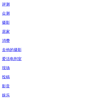
评测
众测
摄影
居家
消费
去他的摄影
爱活电刑室
现场
投稿
影音
娱乐