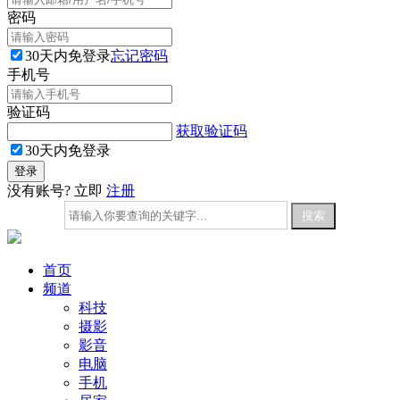
密码
30天内免登录
忘记密码
手机号
验证码
获取验证码
30天内免登录
没有账号? 立即
注册
首页
频道
科技
摄影
影音
电脑
手机