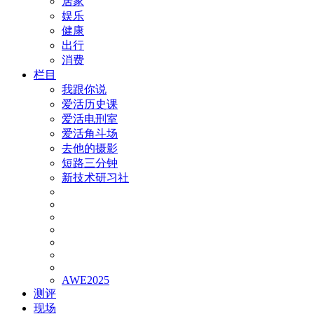
居家
娱乐
健康
出行
消费
栏目
我跟你说
爱活历史课
爱活电刑室
爱活角斗场
去他的摄影
短路三分钟
新技术研习社
AWE2025
测评
现场