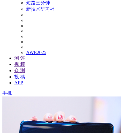
短路三分钟
新技术研习社
AWE2025
测 评
视 频
众 测
投 稿
APP
手机