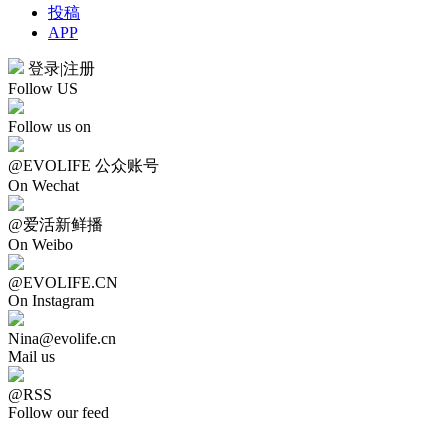
投稿
APP
登录
|
注册
Follow US
Follow us on
@EVOLIFE 公众账号
On Wechat
@爱活新鲜播
On Weibo
@EVOLIFE.CN
On Instagram
Nina@evolife.cn
Mail us
@RSS
Follow our feed