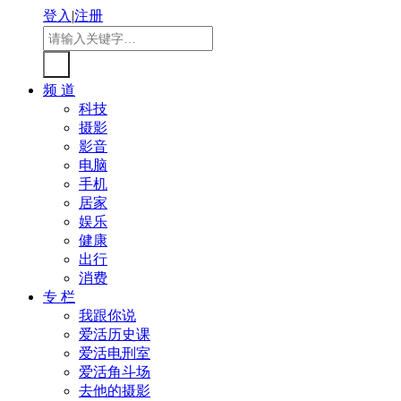
登入
|
注册
频 道
科技
摄影
影音
电脑
手机
居家
娱乐
健康
出行
消费
专 栏
我跟你说
爱活历史课
爱活电刑室
爱活角斗场
去他的摄影