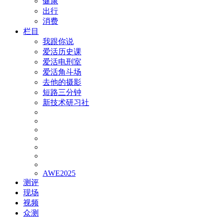
健康
出行
消费
栏目
我跟你说
爱活历史课
爱活电刑室
爱活角斗场
去他的摄影
短路三分钟
新技术研习社
AWE2025
测评
现场
视频
众测