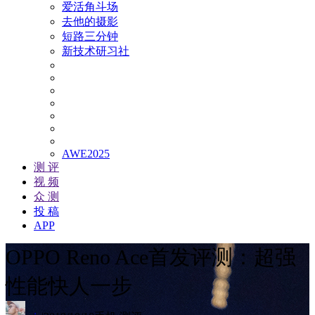
爱活角斗场
去他的摄影
短路三分钟
新技术研习社
AWE2025
测 评
视 频
众 测
投 稿
APP
OPPO Reno Ace首发评测：超强
性能快人一步