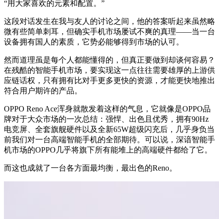
“用大家喜欢的元素和配置。”
这段对话发生在我与友人的讨论之间，他的答案听起来虽然略
微有些简单刺耳，但确实手机市场屡试不爽的真理——当一台
设备拥有国人的素质，它势必能够得到市场的认可。
然而道理虽是每个人都能懂得的，但真正要做到却谈何容易？
在残酷的智能手机市场，要实现这一点往往需要雄厚的上游供
应链话权，只有拥有比对手更多更快的资源，才能更快地推出
符合用户期许的产品。
OPPO Reno Ace浑身就散发着这样的气息，它就像是OPPO品
牌对于大众市场的一次总结：强悍、出色且优秀，拥有90Hz
电竞屏、全套旗舰硬件以及全新65W超级闪充后，几乎身负当
前我们对一台高端智能手机的全部期待。可以说，深谙智能手
机市场的OPPO几乎将旗下所有能堆上的高端硬件都给了它。
而这也成就了一台各方面最均衡，最出色的Reno。