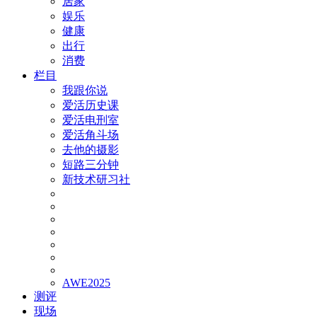
居家
娱乐
健康
出行
消费
栏目
我跟你说
爱活历史课
爱活电刑室
爱活角斗场
去他的摄影
短路三分钟
新技术研习社
AWE2025
测评
现场