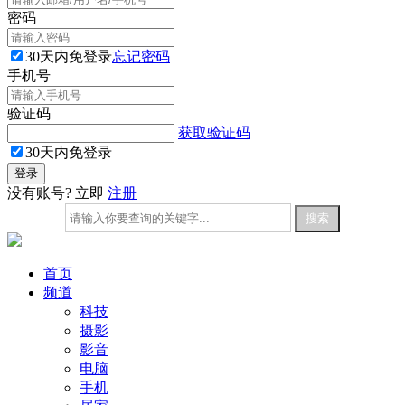
密码
30天内免登录
忘记密码
手机号
验证码
获取验证码
30天内免登录
没有账号? 立即
注册
首页
频道
科技
摄影
影音
电脑
手机