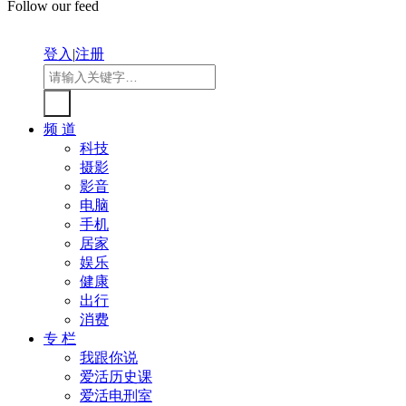
Follow our feed
登入
|
注册
频 道
科技
摄影
影音
电脑
手机
居家
娱乐
健康
出行
消费
专 栏
我跟你说
爱活历史课
爱活电刑室