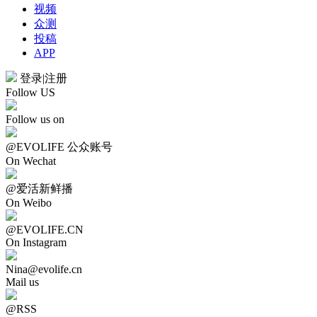
视频
众测
投稿
APP
登录
|
注册
Follow US
Follow us on
@EVOLIFE 公众账号
On Wechat
@爱活新鲜播
On Weibo
@EVOLIFE.CN
On Instagram
Nina@evolife.cn
Mail us
@RSS