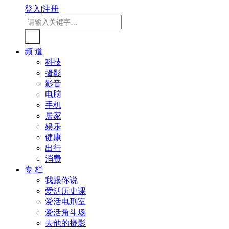
登入
|
注册
频 道
科技
摄影
影音
电脑
手机
居家
娱乐
健康
出行
消费
专 栏
我跟你说
爱活历史课
爱活电刑室
爱活角斗场
去他的摄影