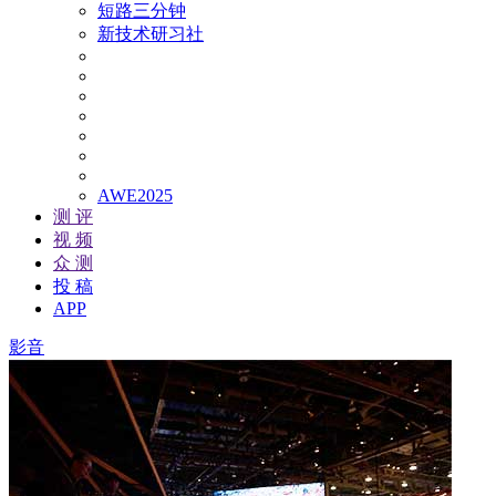
短路三分钟
新技术研习社
AWE2025
测 评
视 频
众 测
投 稿
APP
影音