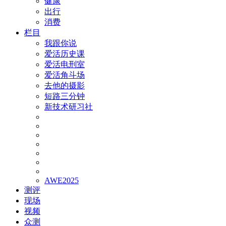
健康
出行
消费
栏目
我跟你说
爱活历史课
爱活电刑室
爱活角斗场
去他的摄影
短路三分钟
新技术研习社
AWE2025
测评
现场
视频
众测