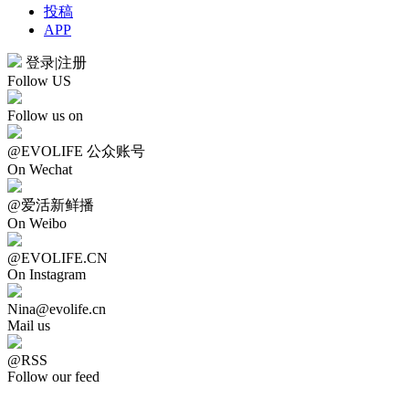
投稿
APP
登录
|
注册
Follow US
Follow us on
@EVOLIFE 公众账号
On Wechat
@爱活新鲜播
On Weibo
@EVOLIFE.CN
On Instagram
Nina@evolife.cn
Mail us
@RSS
Follow our feed