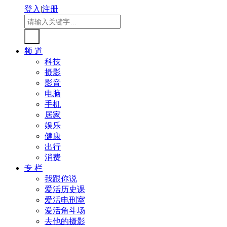
登入
|
注册
频 道
科技
摄影
影音
电脑
手机
居家
娱乐
健康
出行
消费
专 栏
我跟你说
爱活历史课
爱活电刑室
爱活角斗场
去他的摄影