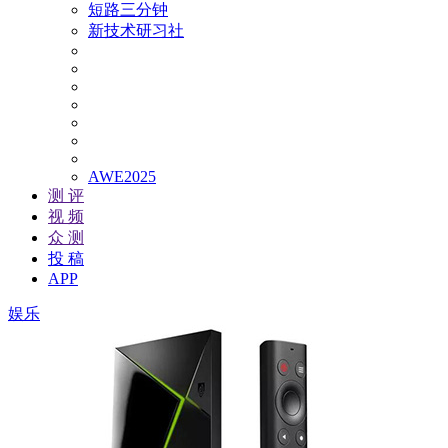
短路三分钟
新技术研习社
AWE2025
测 评
视 频
众 测
投 稿
APP
娱乐