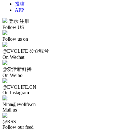
投稿
APP
登录
|
注册
Follow US
Follow us on
@EVOLIFE 公众账号
On Wechat
@爱活新鲜播
On Weibo
@EVOLIFE.CN
On Instagram
Nina@evolife.cn
Mail us
@RSS
Follow our feed