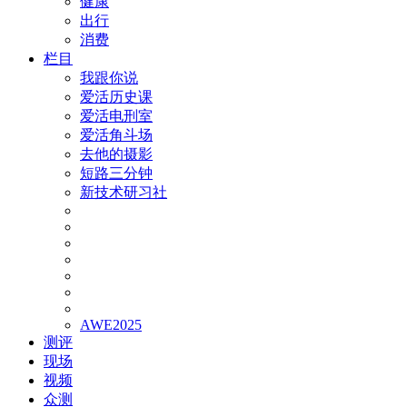
健康
出行
消费
栏目
我跟你说
爱活历史课
爱活电刑室
爱活角斗场
去他的摄影
短路三分钟
新技术研习社
AWE2025
测评
现场
视频
众测