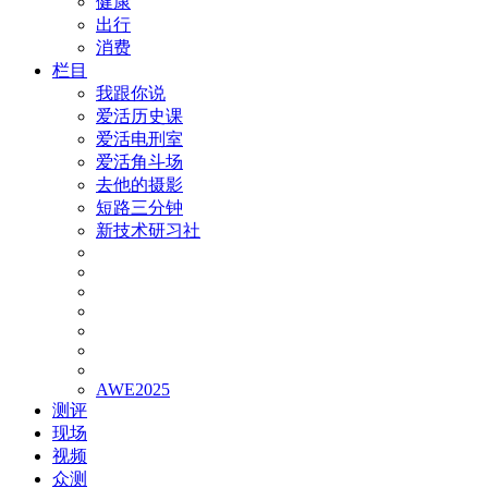
健康
出行
消费
栏目
我跟你说
爱活历史课
爱活电刑室
爱活角斗场
去他的摄影
短路三分钟
新技术研习社
AWE2025
测评
现场
视频
众测