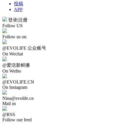
投稿
APP
登录
|
注册
Follow US
Follow us on
@EVOLIFE 公众账号
On Wechat
@爱活新鲜播
On Weibo
@EVOLIFE.CN
On Instagram
Nina@evolife.cn
Mail us
@RSS
Follow our feed