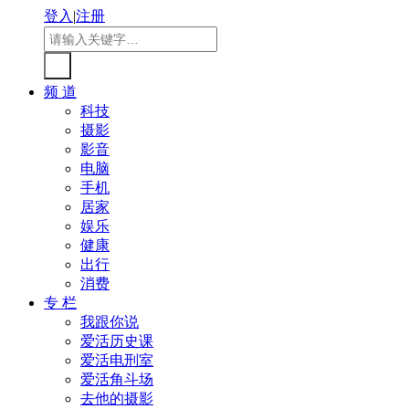
登入
|
注册
频 道
科技
摄影
影音
电脑
手机
居家
娱乐
健康
出行
消费
专 栏
我跟你说
爱活历史课
爱活电刑室
爱活角斗场
去他的摄影