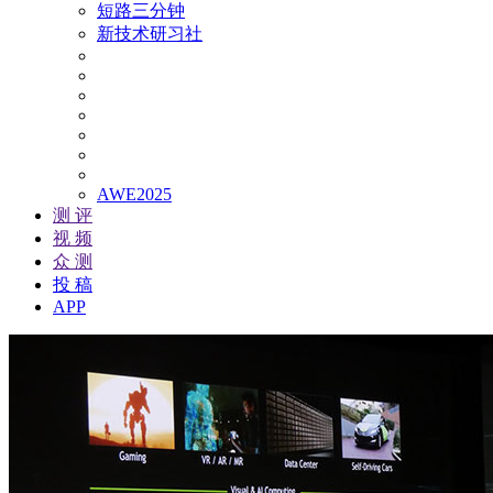
短路三分钟
新技术研习社
AWE2025
测 评
视 频
众 测
投 稿
APP