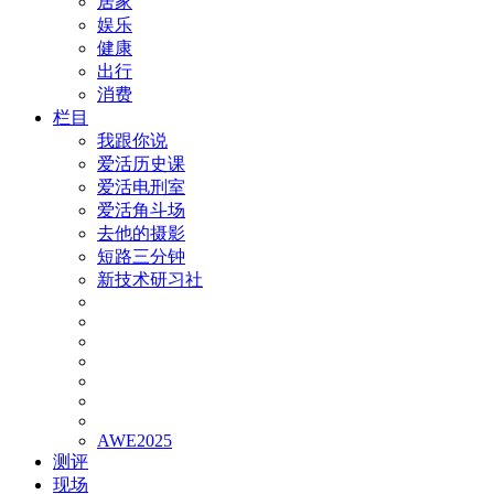
居家
娱乐
健康
出行
消费
栏目
我跟你说
爱活历史课
爱活电刑室
爱活角斗场
去他的摄影
短路三分钟
新技术研习社
AWE2025
测评
现场