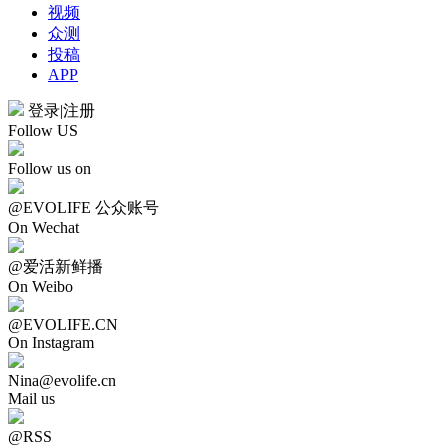
视频
众测
投稿
APP
登录
|
注册
Follow US
Follow us on
@EVOLIFE 公众账号
On Wechat
@爱活新鲜播
On Weibo
@EVOLIFE.CN
On Instagram
Nina@evolife.cn
Mail us
@RSS