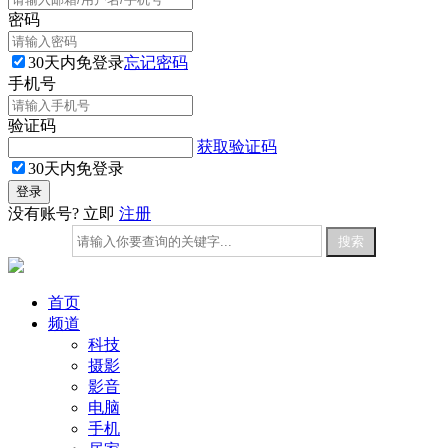
密码
30天内免登录
忘记密码
手机号
验证码
获取验证码
30天内免登录
没有账号? 立即
注册
首页
频道
科技
摄影
影音
电脑
手机