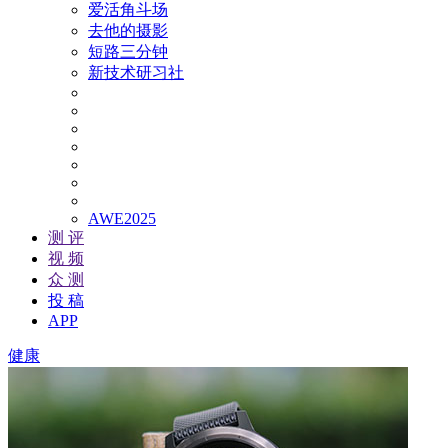
爱活角斗场
去他的摄影
短路三分钟
新技术研习社
AWE2025
测 评
视 频
众 测
投 稿
APP
健康