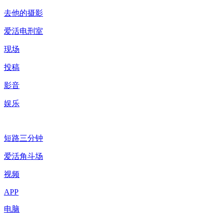
去他的摄影
爱活电刑室
现场
投稿
影音
娱乐
短路三分钟
爱活角斗场
视频
APP
电脑