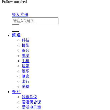
Follow our feed
登入
|
注册
频 道
科技
摄影
影音
电脑
手机
居家
娱乐
健康
出行
消费
专 栏
我跟你说
爱活历史课
爱活电刑室