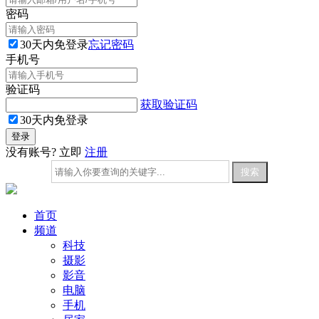
密码
30天内免登录
忘记密码
手机号
验证码
获取验证码
30天内免登录
没有账号? 立即
注册
首页
频道
科技
摄影
影音
电脑
手机