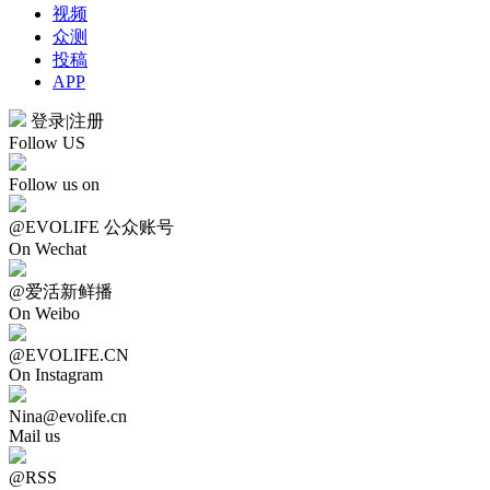
视频
众测
投稿
APP
登录
|
注册
Follow US
Follow us on
@EVOLIFE 公众账号
On Wechat
@爱活新鲜播
On Weibo
@EVOLIFE.CN
On Instagram
Nina@evolife.cn
Mail us
@RSS