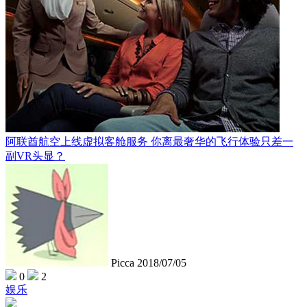
阿联酋航空上线虚拟客舱服务 你离最奢华的飞行体验只差一
副VR头显？
Picca
2018/07/05
0
2
娱乐