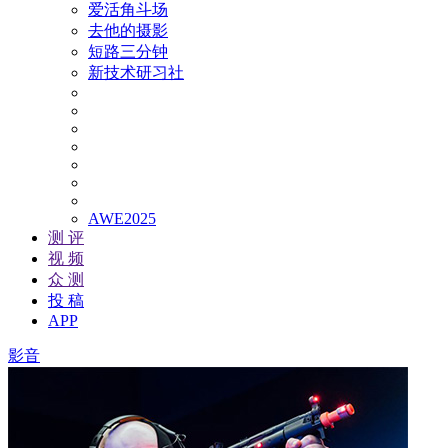
爱活角斗场
去他的摄影
短路三分钟
新技术研习社
AWE2025
测 评
视 频
众 测
投 稿
APP
影音