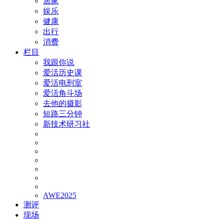
居家
娱乐
健康
出行
消费
栏目
我跟你说
爱活历史课
爱活电刑室
爱活角斗场
去他的摄影
短路三分钟
新技术研习社
AWE2025
测评
现场