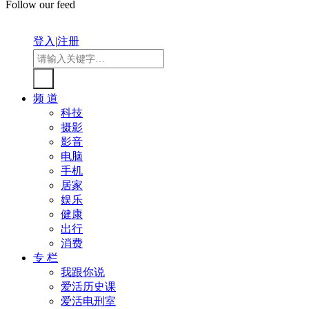
Follow our feed
登入
|
注册
频 道
科技
摄影
影音
电脑
手机
居家
娱乐
健康
出行
消费
专 栏
我跟你说
爱活历史课
爱活电刑室