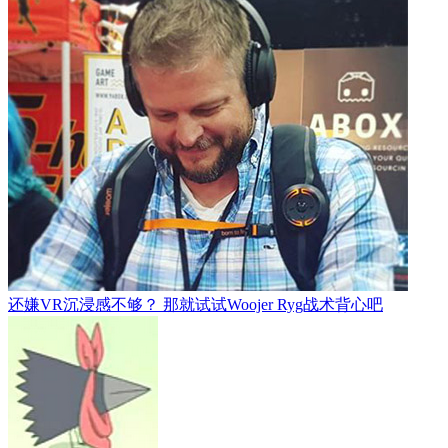
还嫌VR沉浸感不够？ 那就试试Woojer Ryg战术背心吧