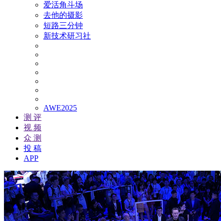
爱活角斗场
去他的摄影
短路三分钟
新技术研习社
AWE2025
测 评
视 频
众 测
投 稿
APP