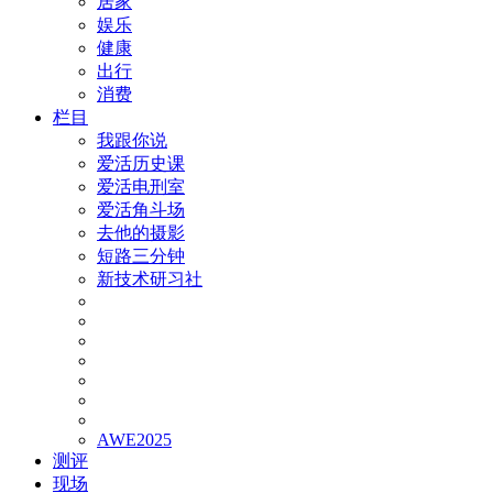
居家
娱乐
健康
出行
消费
栏目
我跟你说
爱活历史课
爱活电刑室
爱活角斗场
去他的摄影
短路三分钟
新技术研习社
AWE2025
测评
现场