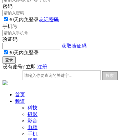
密码
30天内免登录
忘记密码
手机号
验证码
获取验证码
30天内免登录
没有账号? 立即
注册
首页
频道
科技
摄影
影音
电脑
手机