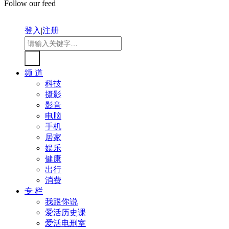
Follow our feed
登入
|
注册
频 道
科技
摄影
影音
电脑
手机
居家
娱乐
健康
出行
消费
专 栏
我跟你说
爱活历史课
爱活电刑室