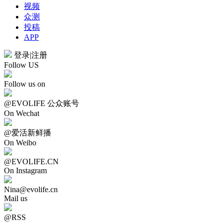
视频
众测
投稿
APP
登录
|
注册
Follow US
Follow us on
@EVOLIFE 公众账号
On Wechat
@爱活新鲜播
On Weibo
@EVOLIFE.CN
On Instagram
Nina@evolife.cn
Mail us
@RSS