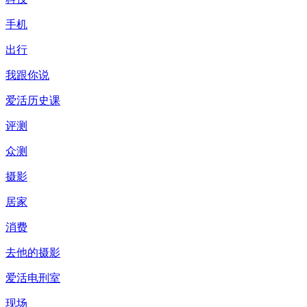
手机
出行
我跟你说
爱活历史课
评测
众测
摄影
居家
消费
去他的摄影
爱活电刑室
现场