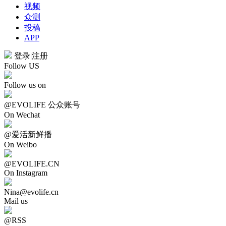
视频
众测
投稿
APP
登录
|
注册
Follow US
Follow us on
@EVOLIFE 公众账号
On Wechat
@爱活新鲜播
On Weibo
@EVOLIFE.CN
On Instagram
Nina@evolife.cn
Mail us
@RSS