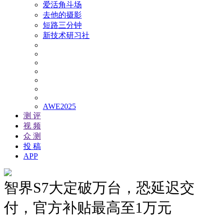
爱活角斗场
去他的摄影
短路三分钟
新技术研习社
AWE2025
测 评
视 频
众 测
投 稿
APP
智界S7大定破万台，恐延迟交
付，官方补贴最高至1万元