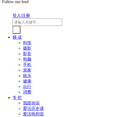
Follow our feed
登入
|
注册
频 道
科技
摄影
影音
电脑
手机
居家
娱乐
健康
出行
消费
专 栏
我跟你说
爱活历史课
爱活电刑室