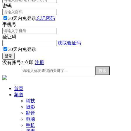
密码
30天内免登录
忘记密码
手机号
验证码
获取验证码
30天内免登录
没有账号? 立即
注册
首页
频道
科技
摄影
影音
电脑
手机