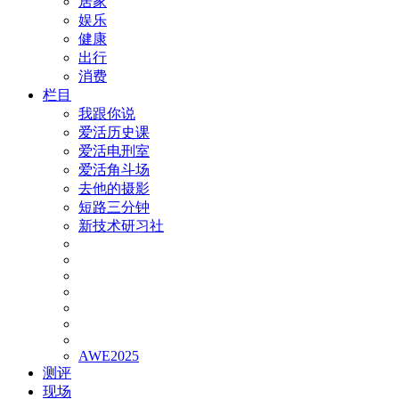
居家
娱乐
健康
出行
消费
栏目
我跟你说
爱活历史课
爱活电刑室
爱活角斗场
去他的摄影
短路三分钟
新技术研习社
AWE2025
测评
现场