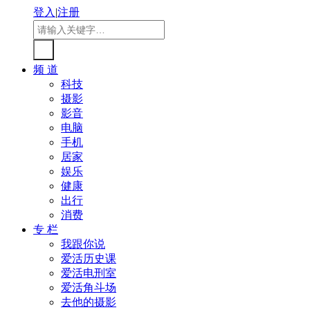
登入
|
注册
频 道
科技
摄影
影音
电脑
手机
居家
娱乐
健康
出行
消费
专 栏
我跟你说
爱活历史课
爱活电刑室
爱活角斗场
去他的摄影