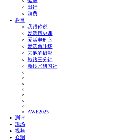
健康
出行
消费
栏目
我跟你说
爱活历史课
爱活电刑室
爱活角斗场
去他的摄影
短路三分钟
新技术研习社
AWE2025
测评
现场
视频
众测