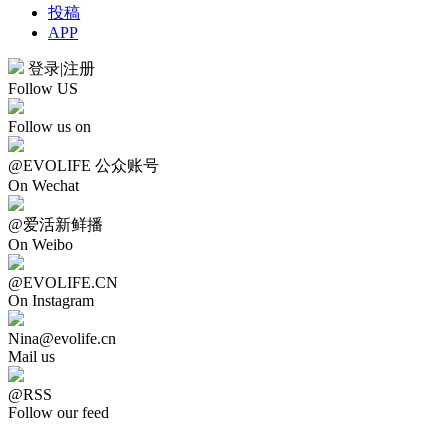
投稿
APP
登录
|
注册
Follow US
Follow us on
@EVOLIFE 公众账号
On Wechat
@爱活新鲜播
On Weibo
@EVOLIFE.CN
On Instagram
Nina@evolife.cn
Mail us
@RSS
Follow our feed