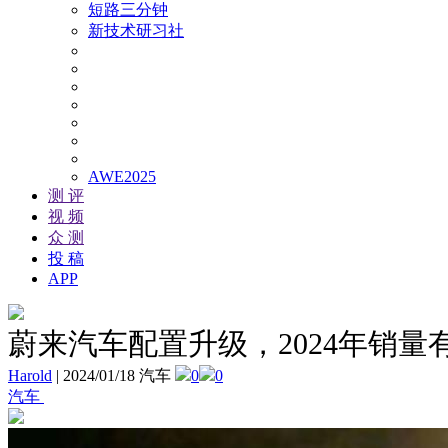
短路三分钟
新技术研习社
AWE2025
测 评
视 频
众 测
投 稿
APP
蔚来汽车配置升级，2024年销量
Harold
|
2024/01/18 汽车
0
0
汽车