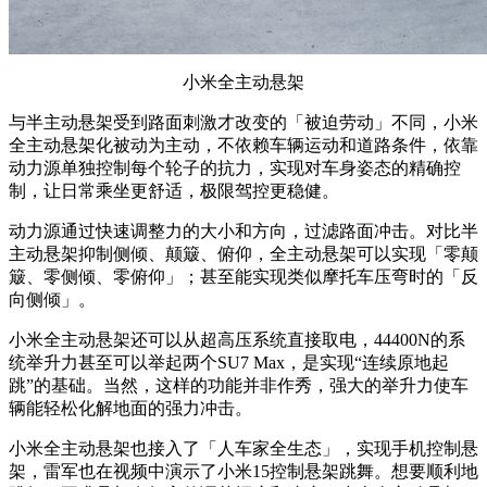
小米全主动悬架
与半主动悬架受到路面刺激才改变的「被迫劳动」不同，小米
全主动悬架化被动为主动，不依赖车辆运动和道路条件，依靠
动力源单独控制每个轮子的抗力，实现对车身姿态的精确控
制，让日常乘坐更舒适，极限驾控更稳健。
动力源通过快速调整力的大小和方向，过滤路面冲击。对比半
主动悬架抑制侧倾、颠簸、俯仰，全主动悬架可以实现「零颠
簸、零侧倾、零俯仰」；甚至能实现类似摩托车压弯时的「反
向侧倾」。
小米全主动悬架还可以从超高压系统直接取电，44400N的系
统举升力甚至可以举起两个SU7 Max，是实现“连续原地起
跳”的基础。当然，这样的功能并非作秀，强大的举升力使车
辆能轻松化解地面的强力冲击。
小米全主动悬架也接入了「人车家全生态」，实现手机控制悬
架，雷军也在视频中演示了小米15控制悬架跳舞。想要顺利地