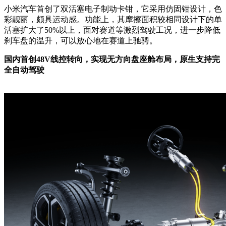
小米汽车首创了双活塞电子制动卡钳，它采用仿固钳设计，色
彩靓丽，颇具运动感。功能上，其摩擦面积较相同设计下的单
活塞扩大了50%以上，面对赛道等激烈驾驶工况，进一步降低
刹车盘的温升，可以放心地在赛道上驰骋。
国内首创48V线控转向，实现无方向盘座舱布局，原生支持完
全自动驾驶