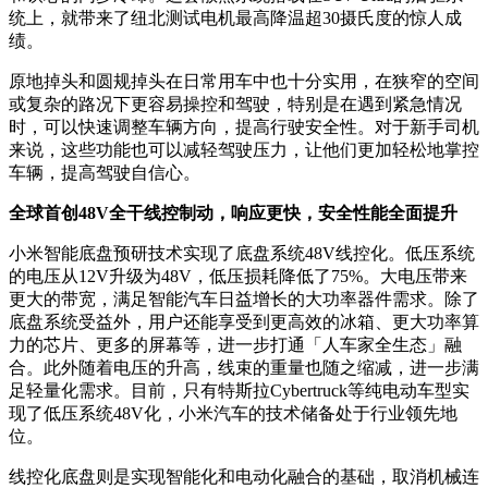
统上，就带来了纽北测试电机最高降温超30摄氏度的惊人成
绩。
原地掉头和圆规掉头在日常用车中也十分实用，在狭窄的空间
或复杂的路况下更容易操控和驾驶，特别是在遇到紧急情况
时，可以快速调整车辆方向，提高行驶安全性。对于新手司机
来说，这些功能也可以减轻驾驶压力，让他们更加轻松地掌控
车辆，提高驾驶自信心。
全球首创48V全干线控制动，响应更快，安全性能全面提升
小米智能底盘预研技术实现了底盘系统48V线控化。低压系统
的电压从12V升级为48V，低压损耗降低了75%。大电压带来
更大的带宽，满足智能汽车日益增长的大功率器件需求。除了
底盘系统受益外，用户还能享受到更高效的冰箱、更大功率算
力的芯片、更多的屏幕等，进一步打通「人车家全生态」融
合。此外随着电压的升高，线束的重量也随之缩减，进一步满
足轻量化需求。目前，只有特斯拉Cybertruck等纯电动车型实
现了低压系统48V化，小米汽车的技术储备处于行业领先地
位。
线控化底盘则是实现智能化和电动化融合的基础，取消机械连