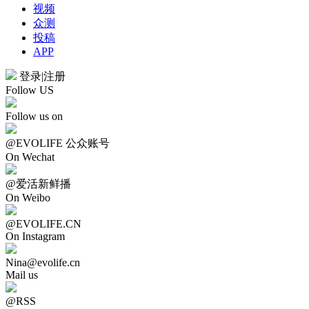
视频
众测
投稿
APP
登录
|
注册
Follow US
Follow us on
@EVOLIFE 公众账号
On Wechat
@爱活新鲜播
On Weibo
@EVOLIFE.CN
On Instagram
Nina@evolife.cn
Mail us
@RSS