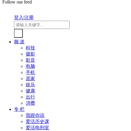
Follow our feed
登入
|
注册
频 道
科技
摄影
影音
电脑
手机
居家
娱乐
健康
出行
消费
专 栏
我跟你说
爱活历史课
爱活电刑室