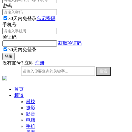
密码
30天内免登录
忘记密码
手机号
验证码
获取验证码
30天内免登录
没有账号? 立即
注册
首页
频道
科技
摄影
影音
电脑
手机