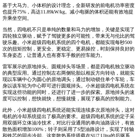
基于大马力、小体积的设计理念，全新研发的前电机功率密度
也提升75%，高达11.89kW/kg。减小电驱的体积还能有效地提
升乘坐空间。
当然，四电机不只是单纯的数量和马力的增加，关键是实现了
四轮独立驱动，赋予了驾驶更多的可能性，带来无与伦比的驾
驶乐趣。小米超级四电机系统的四个电机，都能实现每秒500
次的扭矩控制，更安全、更稳定、更易操控，时刻保持良好的
车身姿态，让普通人也有赛车手般的控车能力。
雷军展示的原地掉头、圆规掉头等场景，都是四电机独立驱动
的典型应用。通过控制左右两侧轮胎以相反方向转动，就能实
现以车辆中心为圆心的原地调头；通过制动锁住单个车轮，车
身以该车轮为中心即可进行圆规掉头。小米超级四电机系统在
实现这些功能的同时，还进行了进一步的探索。原地掉头的速
度可以控制，想快就快，想慢就慢，展现了极高的控制能力。
此外，小米超级四电机系统还能实现连续多次原地掉头，这对
电机的冷却系统提出了极高的要求。超级四电机系统的定子采
用双循环立体油冷技术，对比行业通用的单向油路设计，有效
散热面积增加100%；转子则采用了S型油路设计，实现了转轴
和铁芯的同步冷却。这套散热系统搭载在SU7 Ultra的后驱系