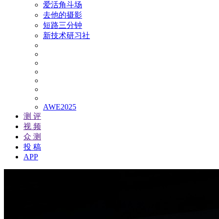
爱活角斗场
去他的摄影
短路三分钟
新技术研习社
AWE2025
测 评
视 频
众 测
投 稿
APP