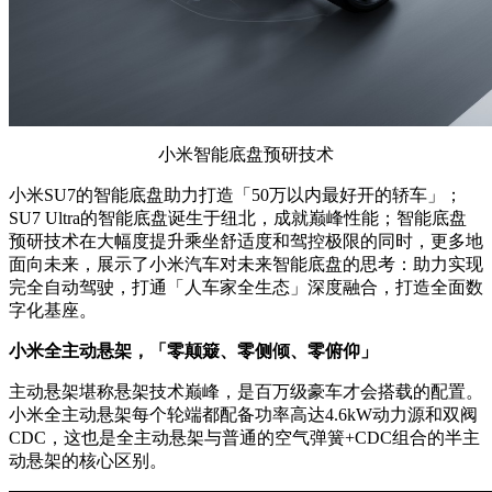
小米智能底盘预研技术
小米SU7的智能底盘助力打造「50万以内最好开的轿车」；
SU7 Ultra的智能底盘诞生于纽北，成就巅峰性能；智能底盘
预研技术在大幅度提升乘坐舒适度和驾控极限的同时，更多地
面向未来，展示了小米汽车对未来智能底盘的思考：助力实现
完全自动驾驶，打通「人车家全生态」深度融合，打造全面数
字化基座。
小米全主动悬架，「零颠簸、零侧倾、零俯仰」
主动悬架堪称悬架技术巅峰，是百万级豪车才会搭载的配置。
小米全主动悬架每个轮端都配备功率高达4.6kW动力源和双阀
CDC，这也是全主动悬架与普通的空气弹簧+CDC组合的半主
动悬架的核心区别。