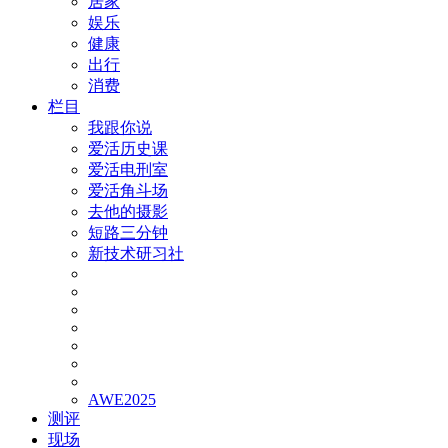
居家
娱乐
健康
出行
消费
栏目
我跟你说
爱活历史课
爱活电刑室
爱活角斗场
去他的摄影
短路三分钟
新技术研习社
AWE2025
测评
现场