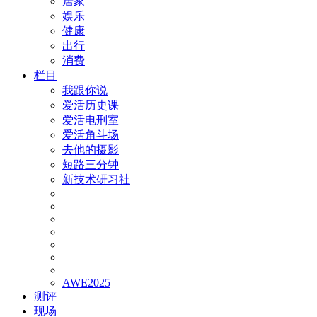
居家
娱乐
健康
出行
消费
栏目
我跟你说
爱活历史课
爱活电刑室
爱活角斗场
去他的摄影
短路三分钟
新技术研习社
AWE2025
测评
现场