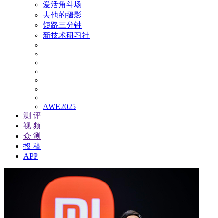
爱活角斗场
去他的摄影
短路三分钟
新技术研习社
AWE2025
测 评
视 频
众 测
投 稿
APP