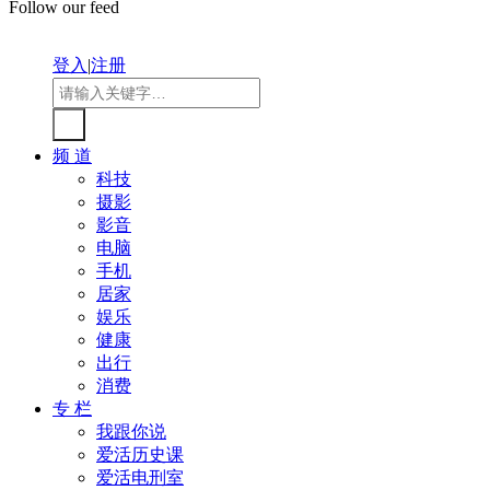
Follow our feed
登入
|
注册
频 道
科技
摄影
影音
电脑
手机
居家
娱乐
健康
出行
消费
专 栏
我跟你说
爱活历史课
爱活电刑室