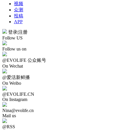
视频
众测
投稿
APP
登录
|
注册
Follow US
Follow us on
@EVOLIFE 公众账号
On Wechat
@爱活新鲜播
On Weibo
@EVOLIFE.CN
On Instagram
Nina@evolife.cn
Mail us
@RSS