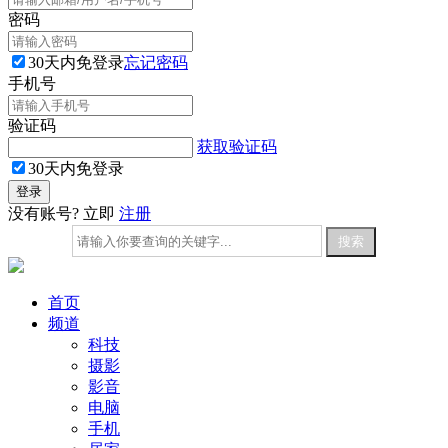
密码
30天内免登录
忘记密码
手机号
验证码
获取验证码
30天内免登录
没有账号? 立即
注册
首页
频道
科技
摄影
影音
电脑
手机