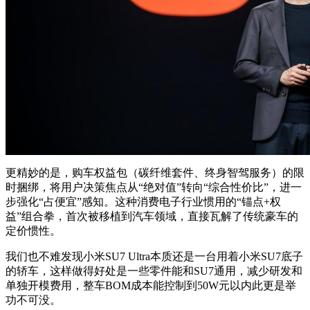
更精妙的是，购车权益包（碳纤维套件、终身智驾服务）的限
时捆绑，将用户决策焦点从“绝对值”转向“综合性价比”，进一
步强化“占便宜”感知。这种消费电子行业惯用的“锚点+权
益”组合拳，首次被移植到汽车领域，直接瓦解了传统豪车的
定价惯性。
我们也不难发现小米SU7 Ultra本质还是一台用着小米SU7底子
的轿车，这样做得好处是一些零件能和SU7通用，减少研发和
单独开模费用，整车BOM成本能控制到50W元以内此更是举
功不可没。