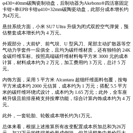
φ430×40mm碳陶瓷制动盘，后制动器为Akebono®四活塞固定
卡钳+单EPB卡钳φ410×32mm碳陶瓷动盘，此部分成本增长约
为4万元。
悬挂系统方面，小米 SU7 Ultra 升级为闭式双腔空气弹簧，预
估整套成本增长约为 4 万元。
外观部分，大前铲、前气坝、U 型风刀、尾部主动扩散器等空
气动力学套件一应俱全，且均为碳纤维材质，还有独特的 24K
金碳纤维车标。按照高端碳纤维材料每平方米 3000 元的成本
计算，材料成本约为 2 万元，加工费用约 3 万元，总计 5 万
元。
内饰方面，采用 5 平方米 Alcantara 超细纤维面料包覆，按每
平方米成本约 2000 元估算，成本约为 1 万元；搭配 5.5 平方
米的碳纤维环绕式设计，成本约为 1.65 万元；此外，全车座
椅升级且前排座椅支持按摩功能，综合计算内饰成本约为 4 万
元。
此外，一套轮胎、轮毂成本增长约为1万元。
总体来看，根据上述推算所有改变配置成本所加总和为26万
元，与23万元的终端差价形成倒挂，但并没想象中差价巨大。