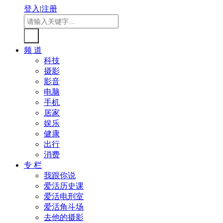
登入
|
注册
频 道
科技
摄影
影音
电脑
手机
居家
娱乐
健康
出行
消费
专 栏
我跟你说
爱活历史课
爱活电刑室
爱活角斗场
去他的摄影