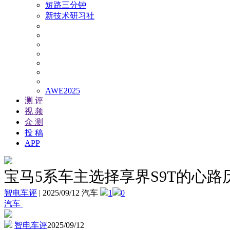
短路三分钟
新技术研习社
AWE2025
测 评
视 频
众 测
投 稿
APP
宝马5系车主选择享界S9T的心路
智电车评
|
2025/09/12 汽车
1
0
汽车
智电车评
2025/09/12