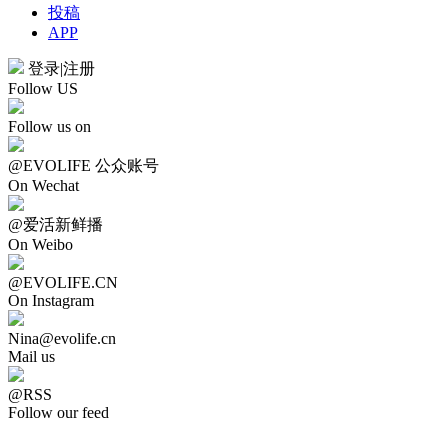
投稿
APP
登录
|
注册
Follow US
Follow us on
@EVOLIFE 公众账号
On Wechat
@爱活新鲜播
On Weibo
@EVOLIFE.CN
On Instagram
Nina@evolife.cn
Mail us
@RSS
Follow our feed