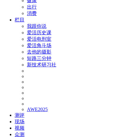
健康
出行
消费
栏目
我跟你说
爱活历史课
爱活电刑室
爱活角斗场
去他的摄影
短路三分钟
新技术研习社
AWE2025
测评
现场
视频
众测