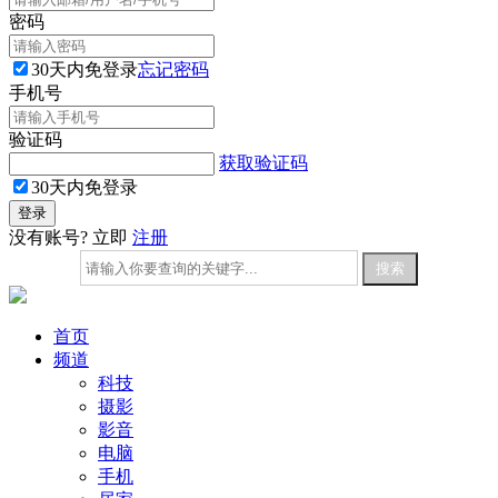
密码
30天内免登录
忘记密码
手机号
验证码
获取验证码
30天内免登录
没有账号? 立即
注册
首页
频道
科技
摄影
影音
电脑
手机