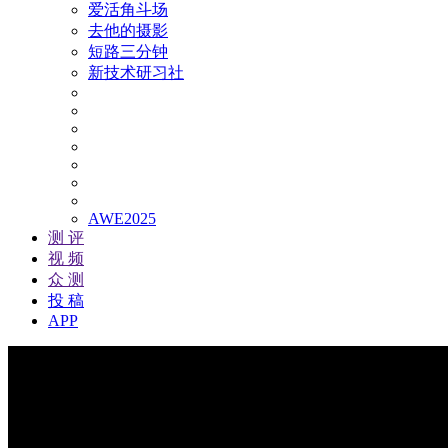
爱活角斗场
去他的摄影
短路三分钟
新技术研习社
AWE2025
测 评
视 频
众 测
投 稿
APP