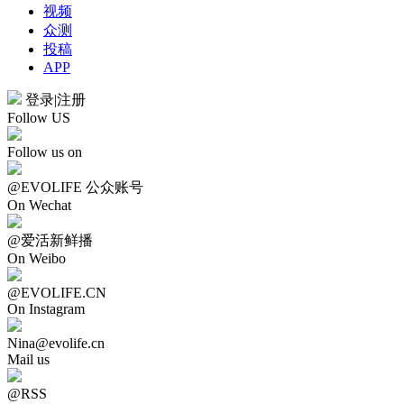
视频
众测
投稿
APP
登录
|
注册
Follow US
Follow us on
@EVOLIFE 公众账号
On Wechat
@爱活新鲜播
On Weibo
@EVOLIFE.CN
On Instagram
Nina@evolife.cn
Mail us
@RSS