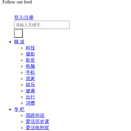
Follow our feed
登入
|
注册
频 道
科技
摄影
影音
电脑
手机
居家
娱乐
健康
出行
消费
专 栏
我跟你说
爱活历史课
爱活电刑室