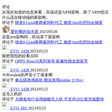
评论
从现在知道的信息来看，应该还是ARM架构，除了ARM也没
什么适合移动端的新架构。
评论于
骁龙8 Gen4将两家同时代工 都是3nm但恐怕会抽奖
爱折腾的深水君
2023/05/26
还是arm架构吗，听说弄了新架构
评论于
骁龙8 Gen4将两家同时代工 都是3nm但恐怕会抽奖
EVO_1438
2023/05/25
能把我拍的好看点吗
评论于
OPPO Reno10系列发布 影像性能全面提升
EVO_1438
2023/05/25
今年realme的声音小了很多啊
评论于
奢品级质感新机 图说真我realme 11 Pro+
EVO_1438
2023/05/25
这无人机好
评论于
大疆发布行业用旗舰无人机 可支持20公里无线图传
EVO_605
2023/05/25