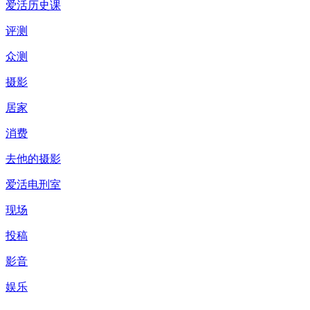
爱活历史课
评测
众测
摄影
居家
消费
去他的摄影
爱活电刑室
现场
投稿
影音
娱乐