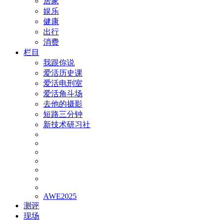
居家
娱乐
健康
出行
消费
栏目
我跟你说
爱活历史课
爱活电刑室
爱活角斗场
去他的摄影
短路三分钟
新技术研习社
AWE2025
测评
现场