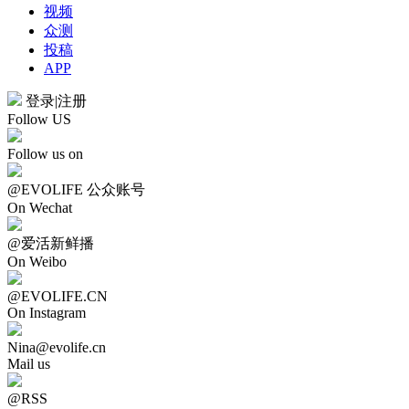
视频
众测
投稿
APP
登录
|
注册
Follow US
Follow us on
@EVOLIFE 公众账号
On Wechat
@爱活新鲜播
On Weibo
@EVOLIFE.CN
On Instagram
Nina@evolife.cn
Mail us
@RSS