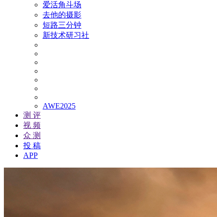
爱活角斗场
去他的摄影
短路三分钟
新技术研习社
AWE2025
测 评
视 频
众 测
投 稿
APP