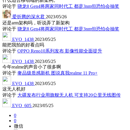
什么适合移动端的新架构。
评论于
骁龙8 Gen4将两家同时代工 都是3nm但恐怕会抽奖
爱折腾的深水君
2023/05/26
还是arm架构吗，听说弄了新架构
评论于
骁龙8 Gen4将两家同时代工 都是3nm但恐怕会抽奖
EVO_1438
2023/05/25
能把我拍的好看点吗
评论于
OPPO Reno10系列发布 影像性能全面提升
EVO_1438
2023/05/25
今年realme的声音小了很多啊
评论于
奢品级质感新机 图说真我realme 11 Pro+
EVO_1438
2023/05/25
这无人机好
评论于
大疆发布行业用旗舰无人机 可支持20公里无线图传
EVO_605
2023/05/25
0
0
微信