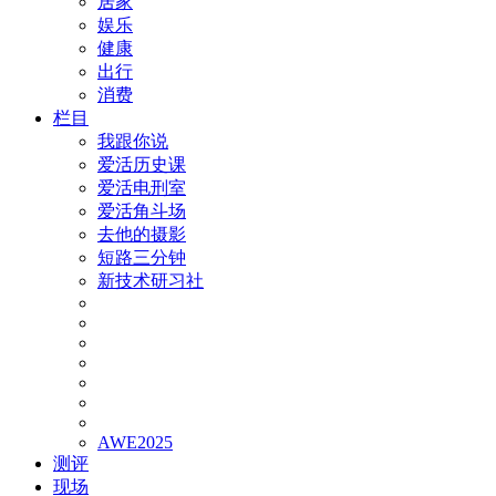
居家
娱乐
健康
出行
消费
栏目
我跟你说
爱活历史课
爱活电刑室
爱活角斗场
去他的摄影
短路三分钟
新技术研习社
AWE2025
测评
现场