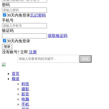
密码
30天内免登录
忘记密码
手机号
验证码
获取验证码
30天内免登录
没有账号? 立即
注册
首页
频道
科技
摄影
影音
电脑
手机