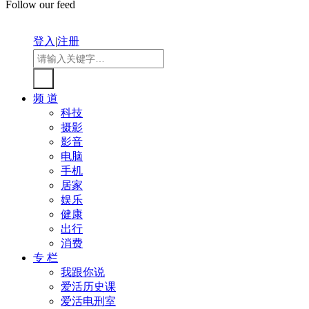
Follow our feed
登入
|
注册
频 道
科技
摄影
影音
电脑
手机
居家
娱乐
健康
出行
消费
专 栏
我跟你说
爱活历史课
爱活电刑室