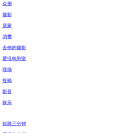
众测
摄影
居家
消费
去他的摄影
爱活电刑室
现场
投稿
影音
娱乐
短路三分钟