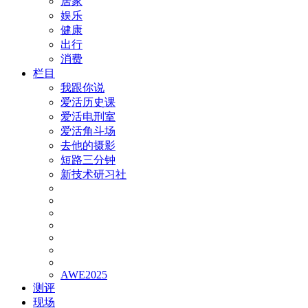
居家
娱乐
健康
出行
消费
栏目
我跟你说
爱活历史课
爱活电刑室
爱活角斗场
去他的摄影
短路三分钟
新技术研习社
AWE2025
测评
现场