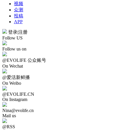
视频
众测
投稿
APP
登录
|
注册
Follow US
Follow us on
@EVOLIFE 公众账号
On Wechat
@爱活新鲜播
On Weibo
@EVOLIFE.CN
On Instagram
Nina@evolife.cn
Mail us
@RSS