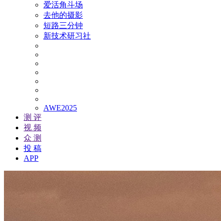
爱活角斗场
去他的摄影
短路三分钟
新技术研习社
AWE2025
测 评
视 频
众 测
投 稿
APP