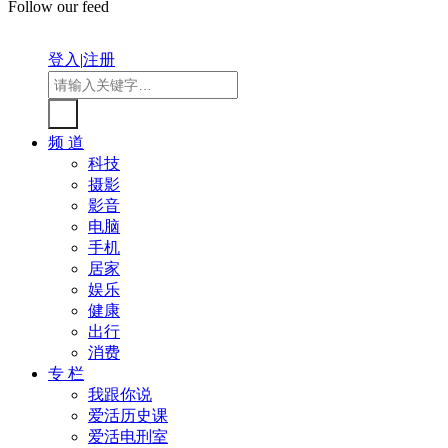
Follow our feed
登入
|
注册
频 道
科技
摄影
影音
电脑
手机
居家
娱乐
健康
出行
消费
专 栏
我跟你说
爱活历史课
爱活电刑室