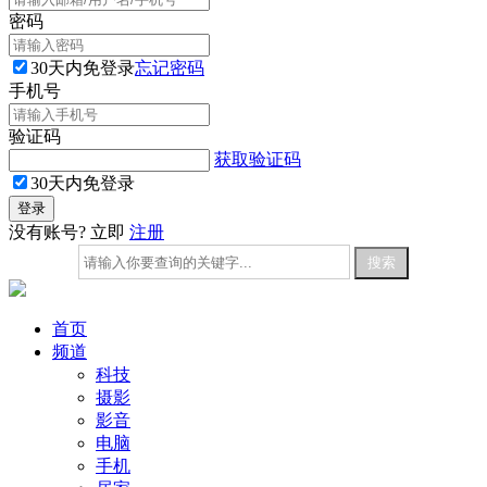
密码
30天内免登录
忘记密码
手机号
验证码
获取验证码
30天内免登录
没有账号? 立即
注册
首页
频道
科技
摄影
影音
电脑
手机