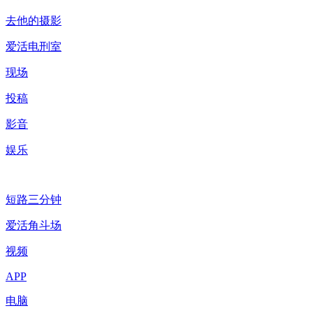
去他的摄影
爱活电刑室
现场
投稿
影音
娱乐
短路三分钟
爱活角斗场
视频
APP
电脑