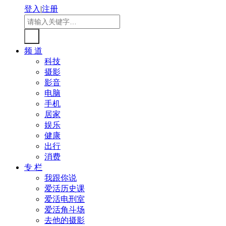
登入
|
注册
频 道
科技
摄影
影音
电脑
手机
居家
娱乐
健康
出行
消费
专 栏
我跟你说
爱活历史课
爱活电刑室
爱活角斗场
去他的摄影