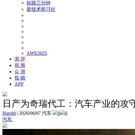
短路三分钟
新技术研习社
AWE2025
测 评
视 频
众 测
投 稿
APP
日产为奇瑞代工：汽车产业的攻
Harold
|
2026/06/07 汽车
0
0
汽车