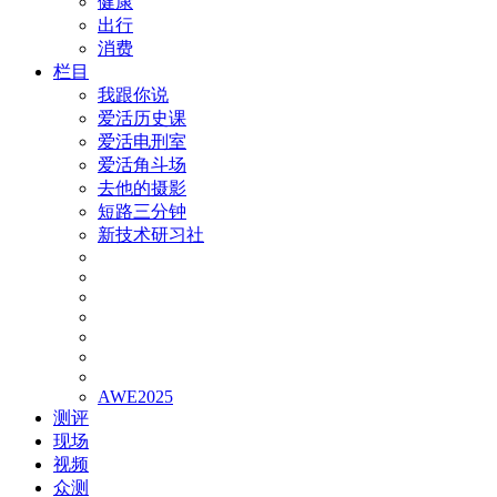
健康
出行
消费
栏目
我跟你说
爱活历史课
爱活电刑室
爱活角斗场
去他的摄影
短路三分钟
新技术研习社
AWE2025
测评
现场
视频
众测