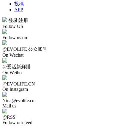
投稿
APP
登录
|
注册
Follow US
Follow us on
@EVOLIFE 公众账号
On Wechat
@爱活新鲜播
On Weibo
@EVOLIFE.CN
On Instagram
Nina@evolife.cn
Mail us
@RSS
Follow our feed