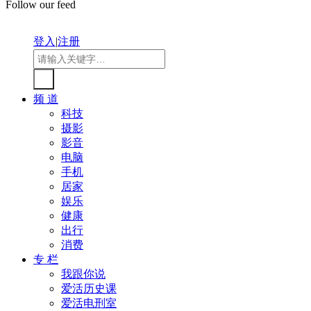
Follow our feed
登入
|
注册
频 道
科技
摄影
影音
电脑
手机
居家
娱乐
健康
出行
消费
专 栏
我跟你说
爱活历史课
爱活电刑室