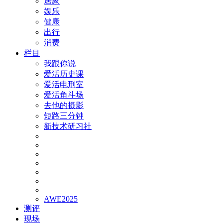
居家
娱乐
健康
出行
消费
栏目
我跟你说
爱活历史课
爱活电刑室
爱活角斗场
去他的摄影
短路三分钟
新技术研习社
AWE2025
测评
现场