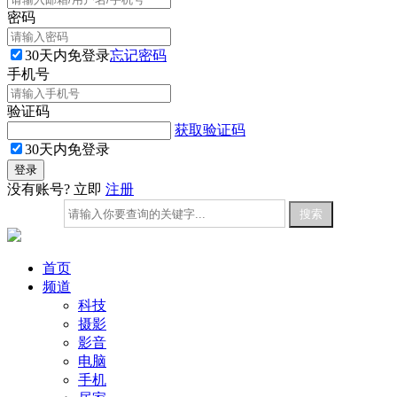
密码
30天内免登录
忘记密码
手机号
验证码
获取验证码
30天内免登录
没有账号? 立即
注册
首页
频道
科技
摄影
影音
电脑
手机