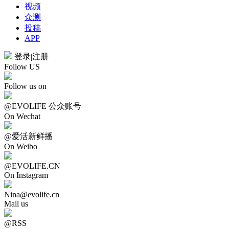
视频
众测
投稿
APP
登录
|
注册
Follow US
Follow us on
@EVOLIFE 公众账号
On Wechat
@爱活新鲜播
On Weibo
@EVOLIFE.CN
On Instagram
Nina@evolife.cn
Mail us
@RSS