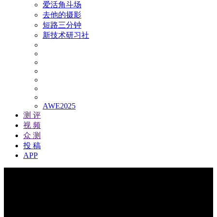
爱活角斗场
去他的摄影
短路三分钟
新技术研习社
AWE2025
测 评
视 频
众 测
投 稿
APP