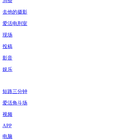
消费
去他的摄影
爱活电刑室
现场
投稿
影音
娱乐
短路三分钟
爱活角斗场
视频
APP
电脑