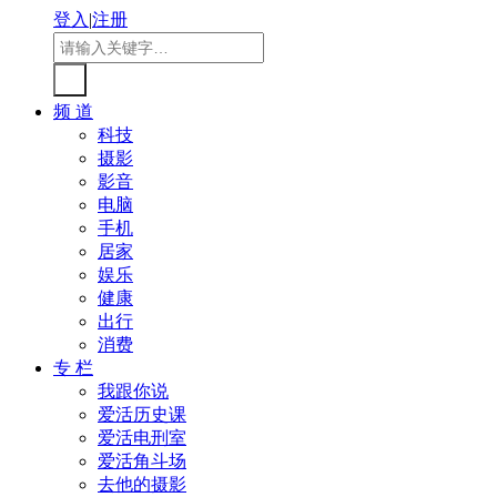
登入
|
注册
频 道
科技
摄影
影音
电脑
手机
居家
娱乐
健康
出行
消费
专 栏
我跟你说
爱活历史课
爱活电刑室
爱活角斗场
去他的摄影