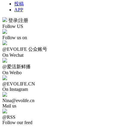
投稿
APP
登录
|
注册
Follow US
Follow us on
@EVOLIFE 公众账号
On Wechat
@爱活新鲜播
On Weibo
@EVOLIFE.CN
On Instagram
Nina@evolife.cn
Mail us
@RSS
Follow our feed