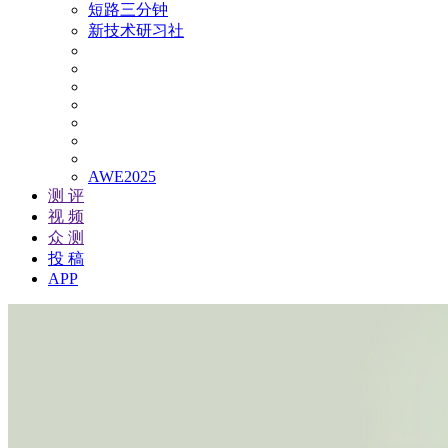
短路三分钟
新技术研习社
AWE2025
测 评
视 频
众 测
投 稿
APP