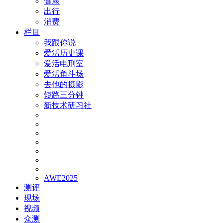
健康
出行
消费
栏目
我跟你说
爱活历史课
爱活电刑室
爱活角斗场
去他的摄影
短路三分钟
新技术研习社
AWE2025
测评
现场
视频
众测