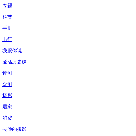
专题
科技
手机
出行
我跟你说
爱活历史课
评测
众测
摄影
居家
消费
去他的摄影