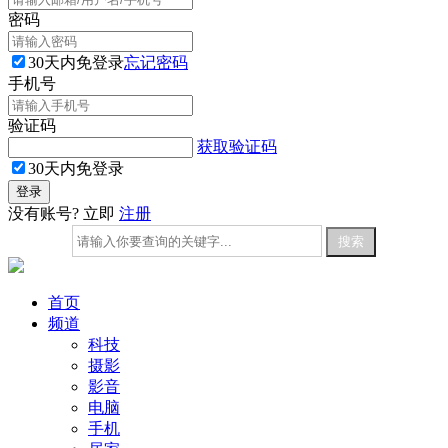
密码
30天内免登录
忘记密码
手机号
验证码
获取验证码
30天内免登录
没有账号? 立即
注册
首页
频道
科技
摄影
影音
电脑
手机