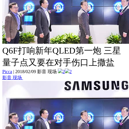
Q6F打响新年QLED第一炮 三星
量子点又要在对手伤口上撒盐
Picca
|
2018/02/09 影音 现场
2
2
影音 现场