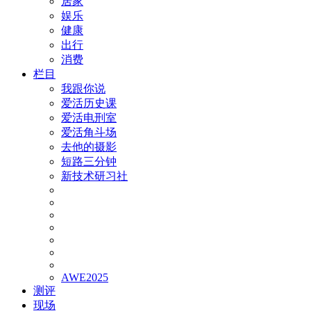
居家
娱乐
健康
出行
消费
栏目
我跟你说
爱活历史课
爱活电刑室
爱活角斗场
去他的摄影
短路三分钟
新技术研习社
AWE2025
测评
现场