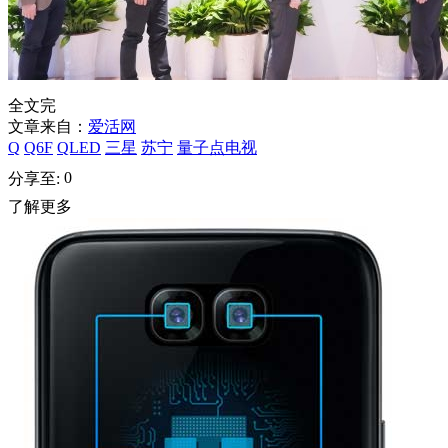
全文完
文章来自：
爱活网
Q
Q6F
QLED
三星
苏宁
量子点电视
0
分享至:
了解更多