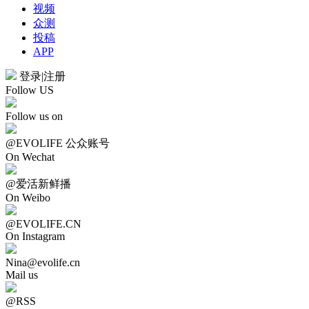
视频
众测
投稿
APP
登录
|
注册
Follow US
Follow us on
@EVOLIFE 公众账号
On Wechat
@爱活新鲜播
On Weibo
@EVOLIFE.CN
On Instagram
Nina@evolife.cn
Mail us
@RSS