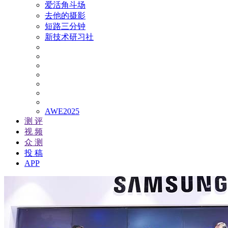
爱活角斗场
去他的摄影
短路三分钟
新技术研习社
AWE2025
测 评
视 频
众 测
投 稿
APP