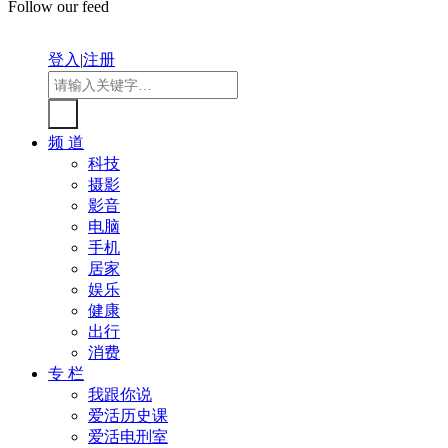
Follow our feed
登入
|
注册
频 道
科技
摄影
影音
电脑
手机
居家
娱乐
健康
出行
消费
专 栏
我跟你说
爱活历史课
爱活电刑室