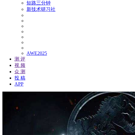
短路三分钟
新技术研习社
AWE2025
测 评
视 频
众 测
投 稿
APP