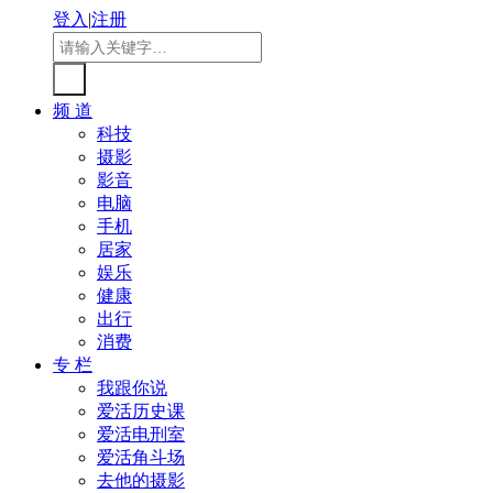
登入
|
注册
频 道
科技
摄影
影音
电脑
手机
居家
娱乐
健康
出行
消费
专 栏
我跟你说
爱活历史课
爱活电刑室
爱活角斗场
去他的摄影