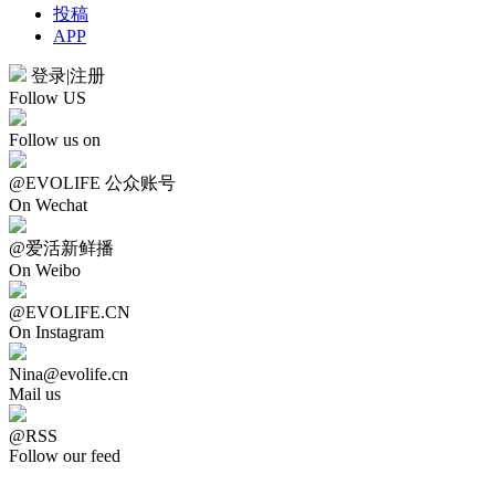
投稿
APP
登录
|
注册
Follow US
Follow us on
@EVOLIFE 公众账号
On Wechat
@爱活新鲜播
On Weibo
@EVOLIFE.CN
On Instagram
Nina@evolife.cn
Mail us
@RSS
Follow our feed