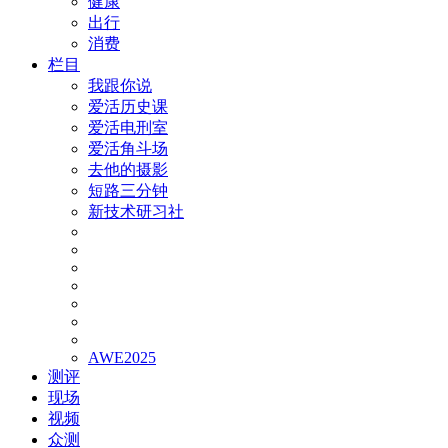
健康
出行
消费
栏目
我跟你说
爱活历史课
爱活电刑室
爱活角斗场
去他的摄影
短路三分钟
新技术研习社
AWE2025
测评
现场
视频
众测