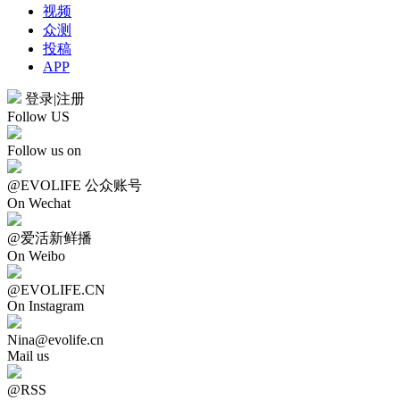
视频
众测
投稿
APP
登录
|
注册
Follow US
Follow us on
@EVOLIFE 公众账号
On Wechat
@爱活新鲜播
On Weibo
@EVOLIFE.CN
On Instagram
Nina@evolife.cn
Mail us
@RSS