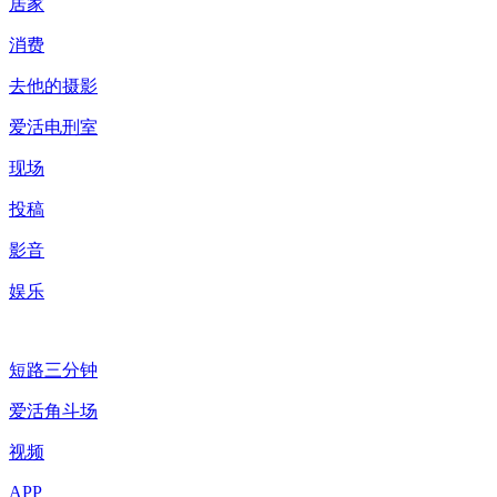
居家
消费
去他的摄影
爱活电刑室
现场
投稿
影音
娱乐
短路三分钟
爱活角斗场
视频
APP