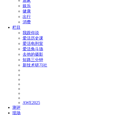
居家
娱乐
健康
出行
消费
栏目
我跟你说
爱活历史课
爱活电刑室
爱活角斗场
去他的摄影
短路三分钟
新技术研习社
AWE2025
测评
现场