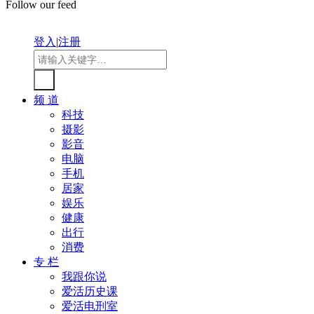
Follow our feed
登入
|
注册
频 道
科技
摄影
影音
电脑
手机
居家
娱乐
健康
出行
消费
专 栏
我跟你说
爱活历史课
爱活电刑室