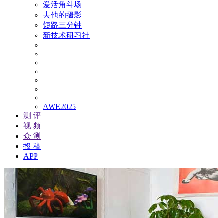
爱活角斗场
去他的摄影
短路三分钟
新技术研习社
AWE2025
测 评
视 频
众 测
投 稿
APP