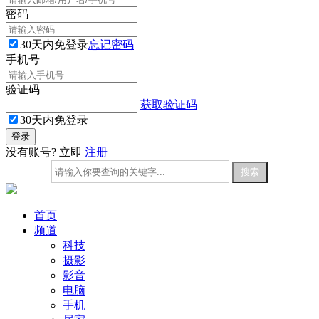
密码
30天内免登录
忘记密码
手机号
验证码
获取验证码
30天内免登录
没有账号? 立即
注册
首页
频道
科技
摄影
影音
电脑
手机