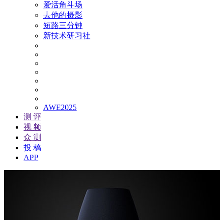
爱活角斗场
去他的摄影
短路三分钟
新技术研习社
AWE2025
测 评
视 频
众 测
投 稿
APP