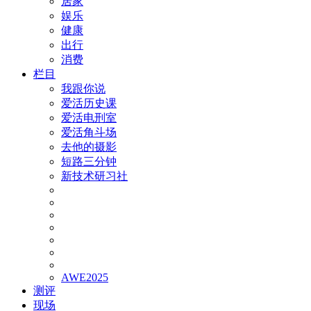
居家
娱乐
健康
出行
消费
栏目
我跟你说
爱活历史课
爱活电刑室
爱活角斗场
去他的摄影
短路三分钟
新技术研习社
AWE2025
测评
现场