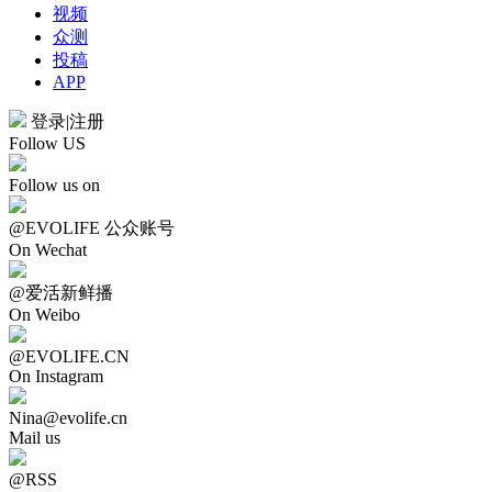
视频
众测
投稿
APP
登录
|
注册
Follow US
Follow us on
@EVOLIFE 公众账号
On Wechat
@爱活新鲜播
On Weibo
@EVOLIFE.CN
On Instagram
Nina@evolife.cn
Mail us
@RSS