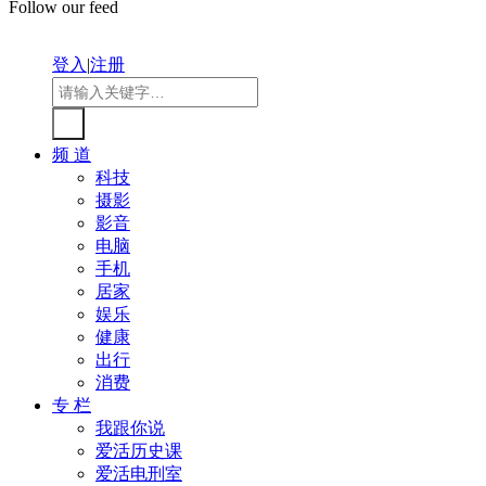
Follow our feed
登入
|
注册
频 道
科技
摄影
影音
电脑
手机
居家
娱乐
健康
出行
消费
专 栏
我跟你说
爱活历史课
爱活电刑室