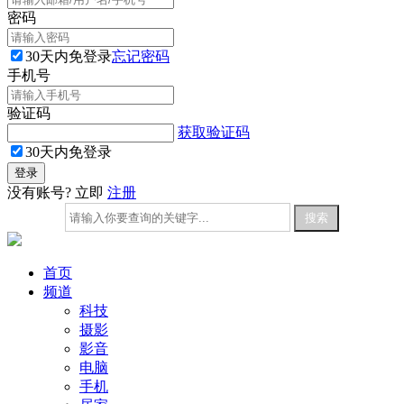
密码
30天内免登录
忘记密码
手机号
验证码
获取验证码
30天内免登录
没有账号? 立即
注册
首页
频道
科技
摄影
影音
电脑
手机