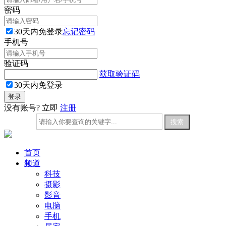
密码
30天内免登录
忘记密码
手机号
验证码
获取验证码
30天内免登录
没有账号? 立即
注册
首页
频道
科技
摄影
影音
电脑
手机