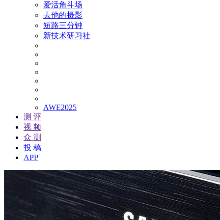
爱活角斗场
去他的摄影
短路三分钟
新技术研习社
AWE2025
测 评
视 频
众 测
投 稿
APP