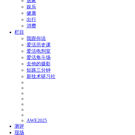
居家
娱乐
健康
出行
消费
栏目
我跟你说
爱活历史课
爱活电刑室
爱活角斗场
去他的摄影
短路三分钟
新技术研习社
AWE2025
测评
现场