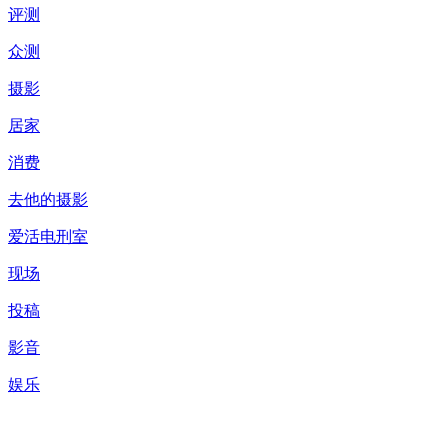
评测
众测
摄影
居家
消费
去他的摄影
爱活电刑室
现场
投稿
影音
娱乐