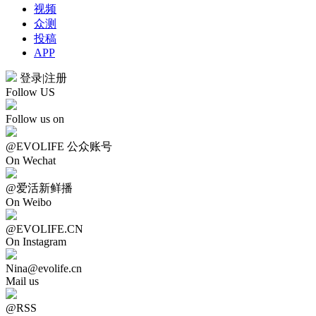
视频
众测
投稿
APP
登录
|
注册
Follow US
Follow us on
@EVOLIFE 公众账号
On Wechat
@爱活新鲜播
On Weibo
@EVOLIFE.CN
On Instagram
Nina@evolife.cn
Mail us
@RSS