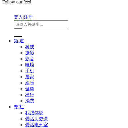
Follow our feed
登入
|
注册
频 道
科技
摄影
影音
电脑
手机
居家
娱乐
健康
出行
消费
专 栏
我跟你说
爱活历史课
爱活电刑室