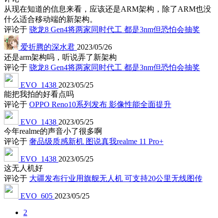
从现在知道的信息来看，应该还是ARM架构，除了ARM也没
什么适合移动端的新架构。
评论于
骁龙8 Gen4将两家同时代工 都是3nm但恐怕会抽奖
爱折腾的深水君
2023/05/26
还是arm架构吗，听说弄了新架构
评论于
骁龙8 Gen4将两家同时代工 都是3nm但恐怕会抽奖
EVO_1438
2023/05/25
能把我拍的好看点吗
评论于
OPPO Reno10系列发布 影像性能全面提升
EVO_1438
2023/05/25
今年realme的声音小了很多啊
评论于
奢品级质感新机 图说真我realme 11 Pro+
EVO_1438
2023/05/25
这无人机好
评论于
大疆发布行业用旗舰无人机 可支持20公里无线图传
EVO_605
2023/05/25
2