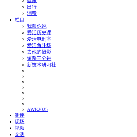
健康
出行
消费
栏目
我跟你说
爱活历史课
爱活电刑室
爱活角斗场
去他的摄影
短路三分钟
新技术研习社
AWE2025
测评
现场
视频
众测