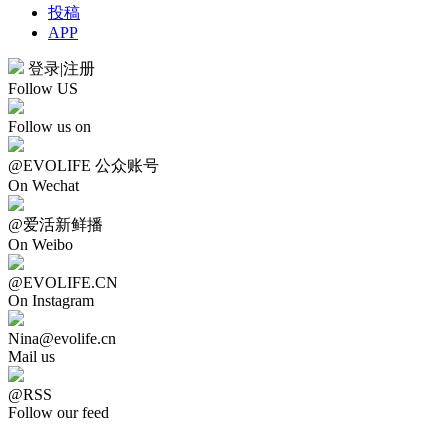
投稿
APP
登录
|
注册
Follow US
Follow us on
@EVOLIFE 公众账号
On Wechat
@爱活新鲜播
On Weibo
@EVOLIFE.CN
On Instagram
Nina@evolife.cn
Mail us
@RSS
Follow our feed