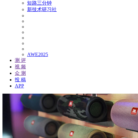
短路三分钟
新技术研习社
AWE2025
测 评
视 频
众 测
投 稿
APP