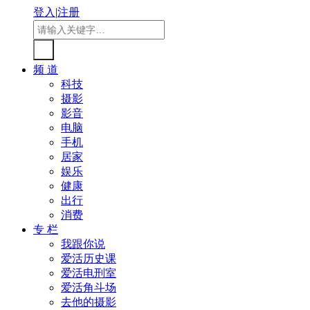
登入
|
注册
频 道
科技
摄影
影音
电脑
手机
居家
娱乐
健康
出行
消费
专 栏
我跟你说
爱活历史课
爱活电刑室
爱活角斗场
去他的摄影