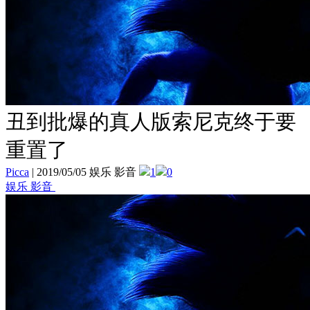
丑到批爆的真人版索尼克终于要
重置了
Picca
|
2019/05/05 娱乐 影音
1
0
娱乐 影音