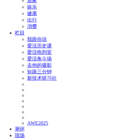
居家
娱乐
健康
出行
消费
栏目
我跟你说
爱活历史课
爱活电刑室
爱活角斗场
去他的摄影
短路三分钟
新技术研习社
AWE2025
测评
现场