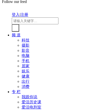
Follow our feed
登入
|
注册
频 道
科技
摄影
影音
电脑
手机
居家
娱乐
健康
出行
消费
专 栏
我跟你说
爱活历史课
爱活电刑室