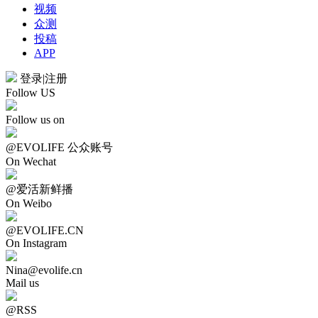
视频
众测
投稿
APP
登录
|
注册
Follow US
Follow us on
@EVOLIFE 公众账号
On Wechat
@爱活新鲜播
On Weibo
@EVOLIFE.CN
On Instagram
Nina@evolife.cn
Mail us
@RSS