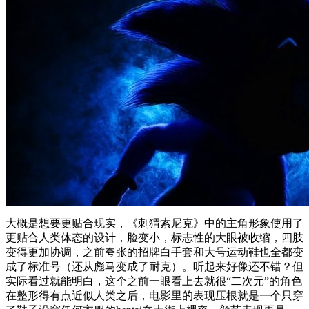
大概是想要更贴合现实，《刺猬索尼克》中的主角形象使用了
更贴合人类体态的设计，脸变小，标志性的大眼被收缩，四肢
变得更加协调，之前夸张的招牌白手套和大号运动鞋也全都变
成了标准号（还从彪马变成了耐克）。听起来好像还不错？但
实际看过就能明白，这个之前一眼看上去就很“二次元”的角色
在整形得有点近似人类之后，电影里的表现压根就是一个只穿