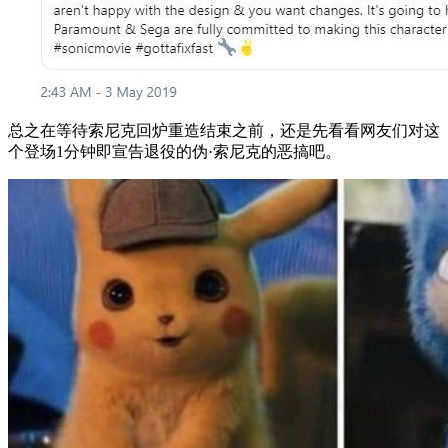
总之在等待索尼克回炉重造结束之前，还是先看看网友们对这
个登场1分钟即宣告退役的伪·索尼克的恶搞吧。