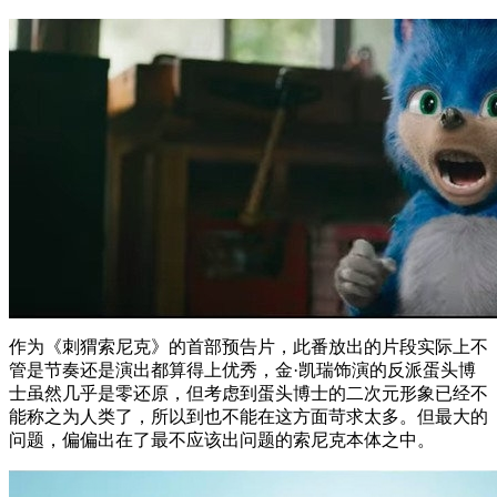
作为《刺猬索尼克》的首部预告片，此番放出的片段实际上不
管是节奏还是演出都算得上优秀，金·凯瑞饰演的反派蛋头博
士虽然几乎是零还原，但考虑到蛋头博士的二次元形象已经不
能称之为人类了，所以到也不能在这方面苛求太多。但最大的
问题，偏偏出在了最不应该出问题的索尼克本体之中。