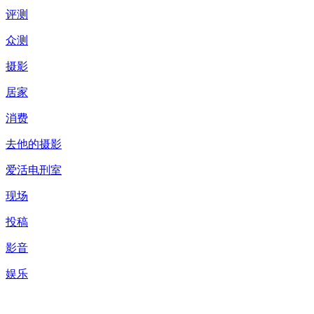
评测
众测
摄影
居家
消费
去他的摄影
爱活电刑室
现场
投稿
影音
娱乐