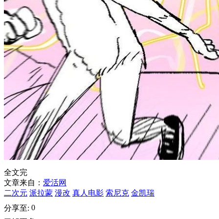
全文完
文章来自：
爱活网
二次元
派拉蒙
漫改
真人电影
索尼克
金凯瑞
0
分享至: