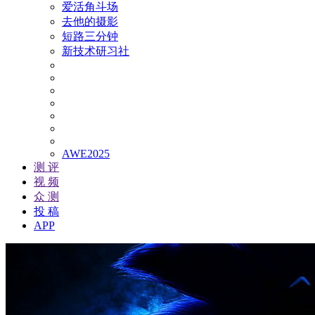
爱活角斗场
去他的摄影
短路三分钟
新技术研习社
AWE2025
测 评
视 频
众 测
投 稿
APP