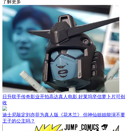
了解更多
日升联手传奇影业开拍高达真人电影 好莱坞坚信萝卜片可创
收
迪士尼敲定刘亦菲为真人版《花木兰》 但神仙姐姐能演不要
王子的公主吗？