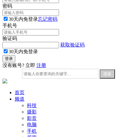
密码
30天内免登录
忘记密码
手机号
验证码
获取验证码
30天内免登录
没有账号? 立即
注册
首页
频道
科技
摄影
影音
电脑
手机