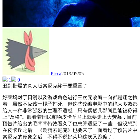
Picca
2019/05/05
1
0
丑到批爆的真人版索尼克终于要重置了
好莱坞对于日漫以及游戏角色进行三次元改编一向都是迷之执
着，虽然不应该一棍子打死，但这些改编电影中的绝大多数都
给人一种非常强烈的生理不适感，只有偶然几部尚且能被称得
上“及格”。眼看着国民萌物皮卡丘马上就要走上大荧幕，目前
预告片给出的毛茸茸特效看久了也总算适应了一些，但没想到
在皮卡丘之后，《刺猬索尼克》也要来了，而看过了预告片中
索尼克的形象之后，不得不说好莱坞这次又跑偏了。