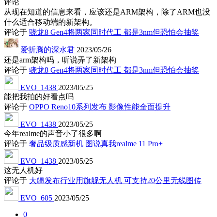
评论
从现在知道的信息来看，应该还是ARM架构，除了ARM也没
什么适合移动端的新架构。
评论于
骁龙8 Gen4将两家同时代工 都是3nm但恐怕会抽奖
爱折腾的深水君
2023/05/26
还是arm架构吗，听说弄了新架构
评论于
骁龙8 Gen4将两家同时代工 都是3nm但恐怕会抽奖
EVO_1438
2023/05/25
能把我拍的好看点吗
评论于
OPPO Reno10系列发布 影像性能全面提升
EVO_1438
2023/05/25
今年realme的声音小了很多啊
评论于
奢品级质感新机 图说真我realme 11 Pro+
EVO_1438
2023/05/25
这无人机好
评论于
大疆发布行业用旗舰无人机 可支持20公里无线图传
EVO_605
2023/05/25
0