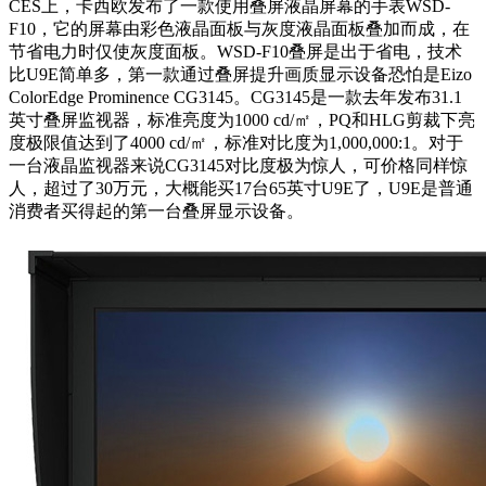
CES上，卡西欧发布了一款使用叠屏液晶屏幕的手表WSD-
F10，它的屏幕由彩色液晶面板与灰度液晶面板叠加而成，在
节省电力时仅使灰度面板。WSD-F10叠屏是出于省电，技术
比U9E简单多，第一款通过叠屏提升画质显示设备恐怕是Eizo
ColorEdge Prominence CG3145。CG3145是一款去年发布31.1
英寸叠屏监视器，标准亮度为1000 cd/㎡，PQ和HLG剪裁下亮
度极限值达到了4000 cd/㎡，标准对比度为1,000,000:1。对于
一台液晶监视器来说CG3145对比度极为惊人，可价格同样惊
人，超过了30万元，大概能买17台65英寸U9E了，U9E是普通
消费者买得起的第一台叠屏显示设备。