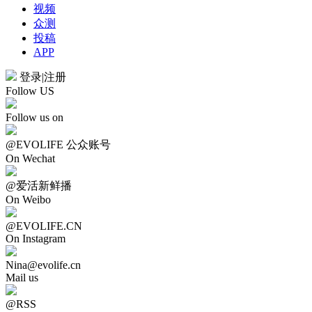
视频
众测
投稿
APP
登录
|
注册
Follow US
Follow us on
@EVOLIFE 公众账号
On Wechat
@爱活新鲜播
On Weibo
@EVOLIFE.CN
On Instagram
Nina@evolife.cn
Mail us
@RSS