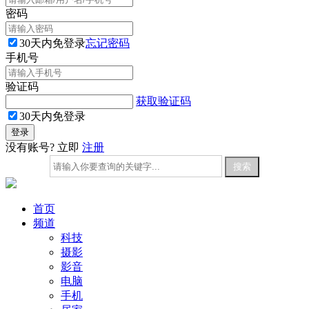
密码
30天内免登录
忘记密码
手机号
验证码
获取验证码
30天内免登录
没有账号? 立即
注册
首页
频道
科技
摄影
影音
电脑
手机