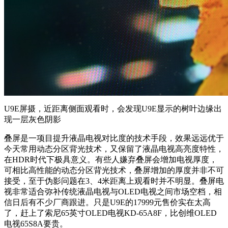
U9E屏摄，近距离侧面观看时，会发现U9E显示的树叶边缘出
现一层灰色阴影
叠屏是一项目提升液晶电视对比度的技术手段，效果远远优于
今天常用动态分区背光技术，又保留了液晶电视高亮度特性，
在HDR时代下极具意义。有些人嫌弃叠屏会增加电视厚度，
可相比高性能的动态分区背光技术，叠屏增加的厚度并非不可
接受，至于伪影问题在3、4米距离上观看时并不明显。叠屏电
视非常适合弥补传统液晶电视与OLED电视之间市场空档，相
信日后有不少厂商跟进。只是U9E的17999元售价实在太高
了，赶上了索尼65英寸OLED电视KD-65A8F，比创维OLED
电视65S8A要贵。