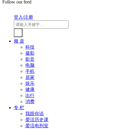
Follow our feed
登入
|
注册
频 道
科技
摄影
影音
电脑
手机
居家
娱乐
健康
出行
消费
专 栏
我跟你说
爱活历史课
爱活电刑室