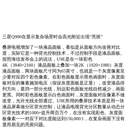
三星Q900在显示复杂场景时会高光附近出现“亮斑”
叠屏电视增加了一块液晶面板，看似是从面板方向改善对比
度，实际它是一种背光控制技术，不过控制手段是液晶面板。
按照海信发布会上的说法，U9E是在一块彩色
4K（3840×2160）液晶面板上叠加一块2K（1920×1080）灰度
液晶面板，两块面板尺寸同为65英寸，也就是一个灰度像素至
少要对应四个彩色像素。在彩色面板显示黑色画面时，灰度面
板对应的像素施加电压（假设灰度面板是正显），改变液晶排
列方向，遮挡一部分光线，到达彩色面板光线自然减少，画面
更黑。同时彩色面板显示白色画面时，灰度面板对应像素不做
改变，允许光线全部通过。U9E所用的叠屏技术本质是用一块
液晶屏幕做分区背光控制，让液晶电视背光分区数量从动态分
区背光技术的1000+提升两百万个，在没有实现彩色、灰度面
板像素一一对应下对比度能达到150,000:1，在复杂画面下没有
显而易见的亮斑问题。