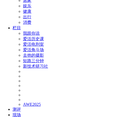
居家
娱乐
健康
出行
消费
栏目
我跟你说
爱活历史课
爱活电刑室
爱活角斗场
去他的摄影
短路三分钟
新技术研习社
AWE2025
测评
现场