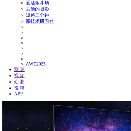
爱活角斗场
去他的摄影
短路三分钟
新技术研习社
AWE2025
测 评
视 频
众 测
投 稿
APP