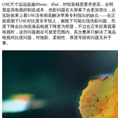
U9E尺寸远远超越iPhone、iPad，对组装精度要求更高，会明
显提高电视的制造成本，伪影问题在大屏幕下会更加突出，从
实际效果上看U9E没有彻底解决苹果专利指出的缺点——在正
面观测下U9E对比度非常惊人，侧视下可能出现伪影问题，亮
度下降会比传统液晶电视下降更为明显，不过在正常距离观看
电视时，这些问题都在可接受范围内。其次叠屏只解决了液晶
电视对比度问题，对拖影、柔韧性、厚度等固有问题无补于
事。