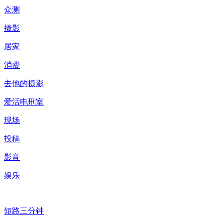
众测
摄影
居家
消费
去他的摄影
爱活电刑室
现场
投稿
影音
娱乐
短路三分钟