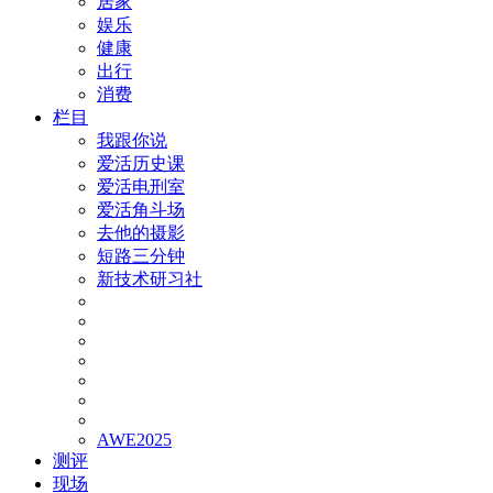
居家
娱乐
健康
出行
消费
栏目
我跟你说
爱活历史课
爱活电刑室
爱活角斗场
去他的摄影
短路三分钟
新技术研习社
AWE2025
测评
现场