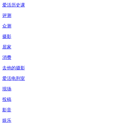
爱活历史课
评测
众测
摄影
居家
消费
去他的摄影
爱活电刑室
现场
投稿
影音
娱乐