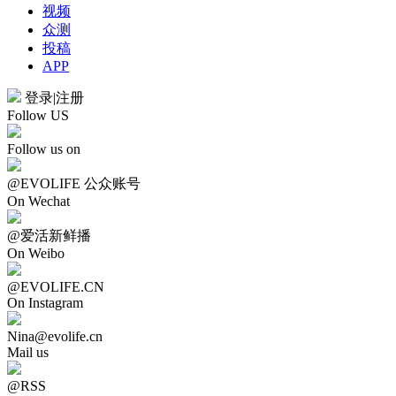
视频
众测
投稿
APP
登录
|
注册
Follow US
Follow us on
@EVOLIFE 公众账号
On Wechat
@爱活新鲜播
On Weibo
@EVOLIFE.CN
On Instagram
Nina@evolife.cn
Mail us
@RSS