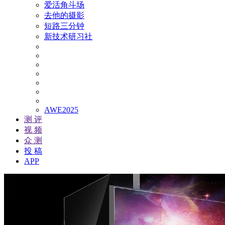
爱活角斗场
去他的摄影
短路三分钟
新技术研习社
AWE2025
测 评
视 频
众 测
投 稿
APP