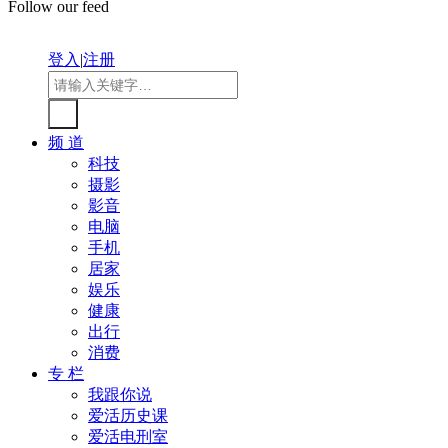
Follow our feed
登入
|
注册
频 道
科技
摄影
影音
电脑
手机
居家
娱乐
健康
出行
消费
专 栏
我跟你说
爱活历史课
爱活电刑室