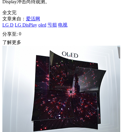
Display冲击尚待观测。
全文完
文章来自：
爱活网
LG D
LG DisPlay
oled
亏损
电视
0
分享至:
了解更多