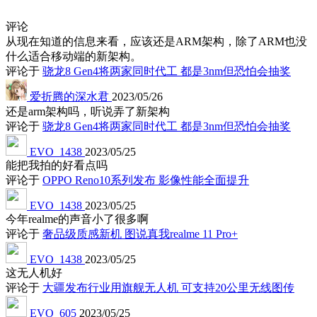
评论
从现在知道的信息来看，应该还是ARM架构，除了ARM也没
什么适合移动端的新架构。
评论于
骁龙8 Gen4将两家同时代工 都是3nm但恐怕会抽奖
爱折腾的深水君
2023/05/26
还是arm架构吗，听说弄了新架构
评论于
骁龙8 Gen4将两家同时代工 都是3nm但恐怕会抽奖
EVO_1438
2023/05/25
能把我拍的好看点吗
评论于
OPPO Reno10系列发布 影像性能全面提升
EVO_1438
2023/05/25
今年realme的声音小了很多啊
评论于
奢品级质感新机 图说真我realme 11 Pro+
EVO_1438
2023/05/25
这无人机好
评论于
大疆发布行业用旗舰无人机 可支持20公里无线图传
EVO_605
2023/05/25