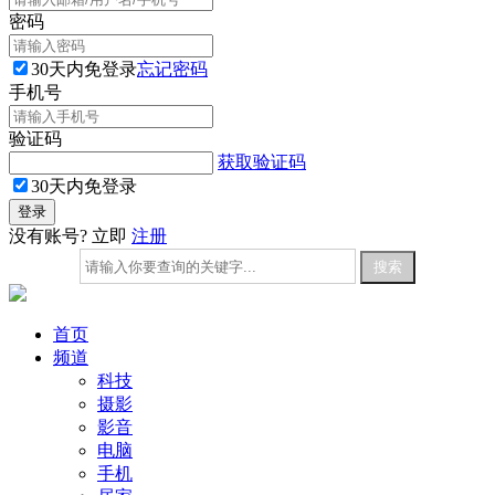
密码
30天内免登录
忘记密码
手机号
验证码
获取验证码
30天内免登录
没有账号? 立即
注册
首页
频道
科技
摄影
影音
电脑
手机