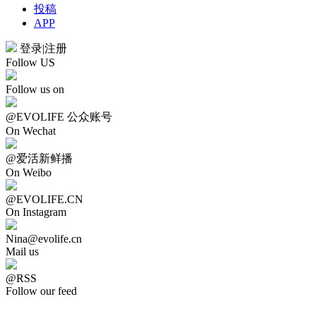
投稿
APP
登录
|
注册
Follow US
Follow us on
@EVOLIFE 公众账号
On Wechat
@爱活新鲜播
On Weibo
@EVOLIFE.CN
On Instagram
Nina@evolife.cn
Mail us
@RSS
Follow our feed