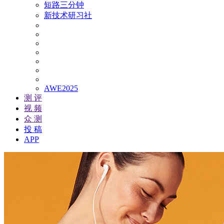
短路三分钟
新技术研习社
AWE2025
测 评
视 频
众 测
投 稿
APP