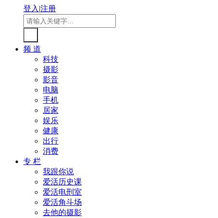
登入
|
注册
频 道
科技
摄影
影音
电脑
手机
居家
娱乐
健康
出行
消费
专 栏
我跟你说
爱活历史课
爱活电刑室
爱活角斗场
去他的摄影