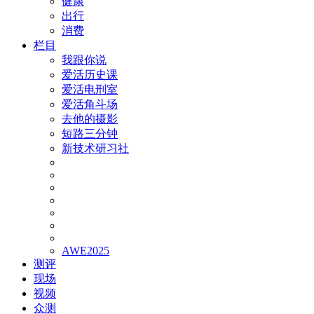
健康
出行
消费
栏目
我跟你说
爱活历史课
爱活电刑室
爱活角斗场
去他的摄影
短路三分钟
新技术研习社
AWE2025
测评
现场
视频
众测