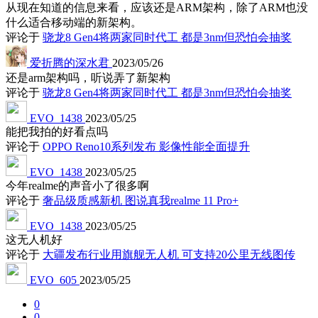
从现在知道的信息来看，应该还是ARM架构，除了ARM也没
什么适合移动端的新架构。
评论于
骁龙8 Gen4将两家同时代工 都是3nm但恐怕会抽奖
爱折腾的深水君
2023/05/26
还是arm架构吗，听说弄了新架构
评论于
骁龙8 Gen4将两家同时代工 都是3nm但恐怕会抽奖
EVO_1438
2023/05/25
能把我拍的好看点吗
评论于
OPPO Reno10系列发布 影像性能全面提升
EVO_1438
2023/05/25
今年realme的声音小了很多啊
评论于
奢品级质感新机 图说真我realme 11 Pro+
EVO_1438
2023/05/25
这无人机好
评论于
大疆发布行业用旗舰无人机 可支持20公里无线图传
EVO_605
2023/05/25
0
0