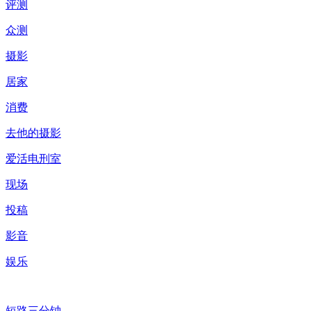
评测
众测
摄影
居家
消费
去他的摄影
爱活电刑室
现场
投稿
影音
娱乐
短路三分钟