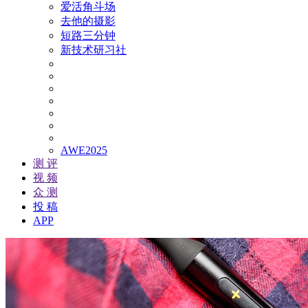
爱活角斗场
去他的摄影
短路三分钟
新技术研习社
AWE2025
测 评
视 频
众 测
投 稿
APP