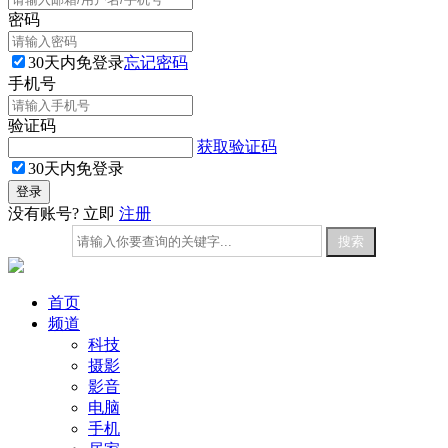
密码
30天内免登录
忘记密码
手机号
验证码
获取验证码
30天内免登录
没有账号? 立即
注册
首页
频道
科技
摄影
影音
电脑
手机