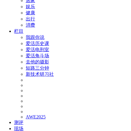
居家
娱乐
健康
出行
消费
栏目
我跟你说
爱活历史课
爱活电刑室
爱活角斗场
去他的摄影
短路三分钟
新技术研习社
AWE2025
测评
现场