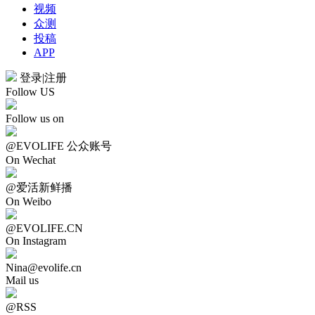
视频
众测
投稿
APP
登录
|
注册
Follow US
Follow us on
@EVOLIFE 公众账号
On Wechat
@爱活新鲜播
On Weibo
@EVOLIFE.CN
On Instagram
Nina@evolife.cn
Mail us
@RSS