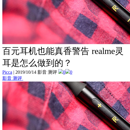
百元耳机也能真香警告 realme灵
耳是怎么做到的？
Picca
|
2019/10/14 影音 测评
0
0
影音 测评