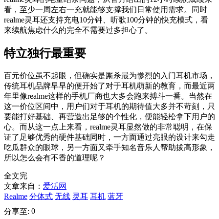
看，至少一周左右一充就能够支撑我们日常使用需求。同时
realme灵耳还支持充电10分钟、听歌100分钟的快充模式，看
来续航焦虑什么的完全不需要过多担心了。
特立独行最重要
百元价位虽不起眼，但确实是厮杀最为惨烈的入门耳机市场，
传统耳机品牌早早的便开始了对于耳机萌新的教育，而最近两
年里像realme这样的手机厂商也大多会跑来搏斗一番。当然在
这一价位区间中，用户们对于耳机的期待值大多并不苛刻，只
要能打好基础、再营造出足够的个性化，便能轻松拿下用户的
心。而从这一点上来看，realme灵耳显然做的非常聪明，在保
证了足够优秀的硬件基础同时，一方面通过亮眼的设计来勾走
吃瓜群众的眼球，另一方面又牵手知名音乐人帮助拔高形象，
所以怎么会有不香的道理呢？
全文完
文章来自：
爱活网
Realme
分体式
无线
灵耳
耳机
蓝牙
0
分享至: