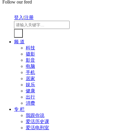
Follow our feed
登入
|
注册
频 道
科技
摄影
影音
电脑
手机
居家
娱乐
健康
出行
消费
专 栏
我跟你说
爱活历史课
爱活电刑室