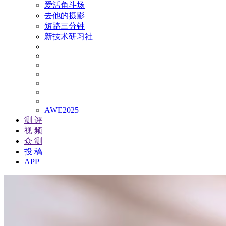
爱活角斗场
去他的摄影
短路三分钟
新技术研习社
AWE2025
测 评
视 频
众 测
投 稿
APP