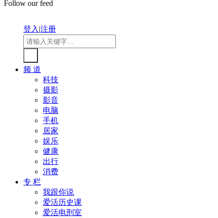
Follow our feed
登入
|
注册
频 道
科技
摄影
影音
电脑
手机
居家
娱乐
健康
出行
消费
专 栏
我跟你说
爱活历史课
爱活电刑室