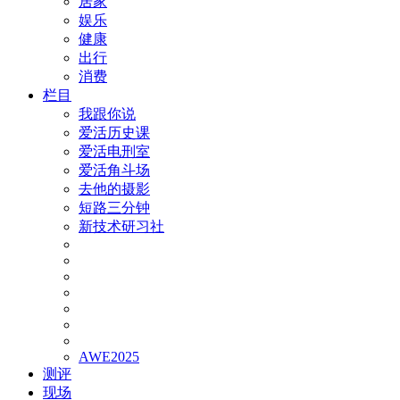
居家
娱乐
健康
出行
消费
栏目
我跟你说
爱活历史课
爱活电刑室
爱活角斗场
去他的摄影
短路三分钟
新技术研习社
AWE2025
测评
现场