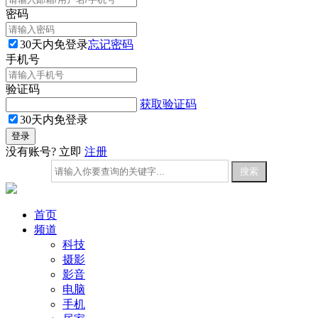
密码
30天内免登录
忘记密码
手机号
验证码
获取验证码
30天内免登录
没有账号? 立即
注册
首页
频道
科技
摄影
影音
电脑
手机