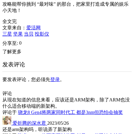
攻略能帮你挑到 “最对味” 的那台，把家里打造成专属的娱乐
小天地！
全文完
文章来自：
爱活网
三星
坚果
当贝
投影仪
0
分享至:
了解更多
发表评论
要发表评论，您必须先
登录
。
评论
从现在知道的信息来看，应该还是ARM架构，除了ARM也没
什么适合移动端的新架构。
评论于
骁龙8 Gen4将两家同时代工 都是3nm但恐怕会抽奖
爱折腾的深水君
2023/05/26
还是arm架构吗，听说弄了新架构