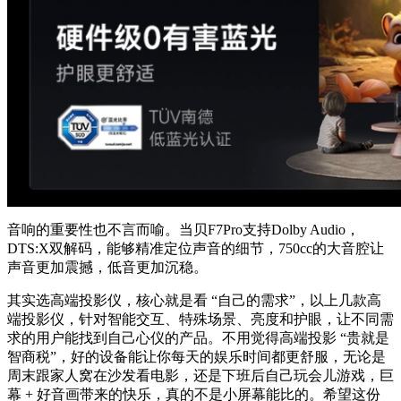
音响的重要性也不言而喻。当贝F7Pro支持Dolby Audio，
DTS:X双解码，能够精准定位声音的细节，750cc的大音腔让
声音更加震撼，低音更加沉稳。
其实选高端投影仪，核心就是看 “自己的需求”，以上几款高
端投影仪，针对智能交互、特殊场景、亮度和护眼，让不同需
求的用户能找到自己心仪的产品。不用觉得高端投影 “贵就是
智商税”，好的设备能让你每天的娱乐时间都更舒服，无论是
周末跟家人窝在沙发看电影，还是下班后自己玩会儿游戏，巨
幕 + 好音画带来的快乐，真的不是小屏幕能比的。希望这份