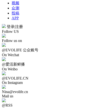
视频
众测
投稿
APP
登录
|
注册
Follow US
Follow us on
@EVOLIFE 公众账号
On Wechat
@爱活新鲜播
On Weibo
@EVOLIFE.CN
On Instagram
Nina@evolife.cn
Mail us
@RSS