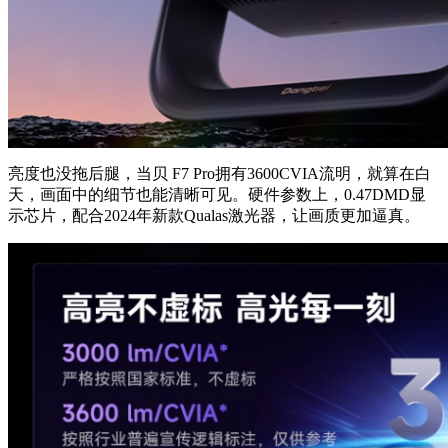
亮度也没拖后腿，当贝 F7 Pro拥有3600CVIA流明，就算在白
天，画面中的细节也能清晰可见。硬件参数上，0.47DMD显
示芯片，配合2024年新款Qualas激光器，让画质更加逼真。