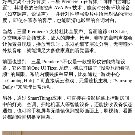
好画质离不开好音质，三星 Premiere 5 在音频上同样 “拉满配
置”。其搭载的智能控声 AVA Pro 技术，能实时分析环境噪音
（如空调声、说话声），并针对性增强影片中语音对话的清晰
度， 即使在嘈杂的客厅，也能听清电影里的台词对白。
当然，三星 Premiere 5 支持杜比全景声、音画追踪 OTS Lite、
Q 交响乐等音频技术，敌人的脚步、枪声、赛车的轰鸣声都会
让你置身现场，播放音乐时，乐器的细节层次分明，无需额外
外接音箱，就能满足大多数家庭的听觉需求。
前面也提到，三星 Premiere 5不仅是一款投影仪智能终端设
备，它内置的One UI Tizen 系统，彻底打破了 “投影只能看视
频” 的局限。系统内预装多种应用，比如通过 “游戏中心
（Gaming Hub）” 可直接玩云游戏，无需连接主机；“Samsung
Daily+”来管理日常活动。
另外，通过 SmartThings应用，可直接在投影屏幕上控制房间
中的灯光、空调、扫地机器人等智能设备，还能接收设备状态
通知，也可将手机屏幕无缝镜像到投影画面上，刷视频、看照
片都能瞬间切换至巨幕。