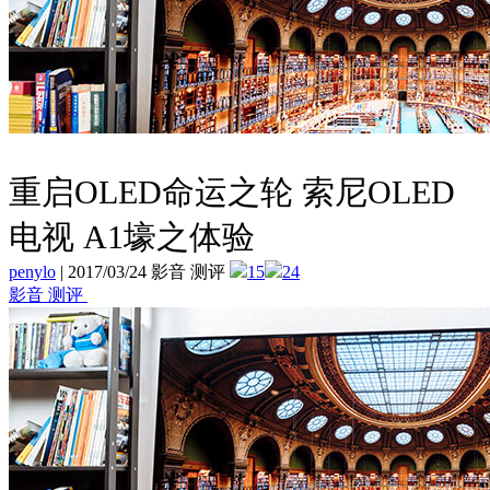
重启OLED命运之轮 索尼OLED
电视 A1壕之体验
penylo
|
2017/03/24 影音 测评
15
24
影音 测评