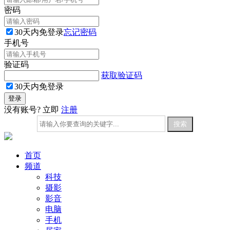
密码
30天内免登录
忘记密码
手机号
验证码
获取验证码
30天内免登录
没有账号? 立即
注册
首页
频道
科技
摄影
影音
电脑
手机