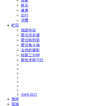
居家
娱乐
健康
出行
消费
栏目
我跟你说
爱活历史课
爱活电刑室
爱活角斗场
去他的摄影
短路三分钟
新技术研习社
AWE2025
测评
现场