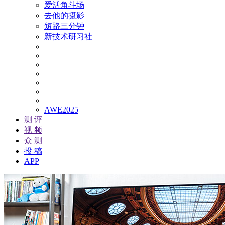
爱活角斗场
去他的摄影
短路三分钟
新技术研习社
AWE2025
测 评
视 频
众 测
投 稿
APP