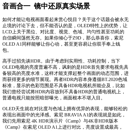
音画合一 镜中还原真实场景
如何才能让电视画面看起来赏心悦目？关于这个话题会被永无
止境的讨论下去，但不能否认的是，OLED特性上的优势，让
LCD上关于黑位、对比度、视觉、色域、均匀性甚至功耗的
自信瞬间荡然无存。如果你倾心于Z9D，那么恭喜你，索尼
OLED A1同样能够让你心动，甚至更容易让你双手奉上钱
包。
高手过招先谈HDR。由于考虑到实用性、功耗控制，当下
OLED电视的亮度普遍不高，讽刺的是HDR首先要求电视先具
备较高的亮度水准，这样才能支撑起整个画面的动态范围，进
而获得更多的细节展现。再者HDR内容本身遵循BT.2020色域
标准，显示的色彩范围是不具备HDR电视机所能企及，比如
我们曾经尝试将HDR内容放到不具备HDR的普通电视机上，
普通电视只能按照暗部曝光，画面根本不堪入目。
OLED天生就在对比度与色域上拥有优异的表现，能够轻松的
表现出画面中的光泽感。索尼 BRAVIA A1的表现就是如此，
我们先用索尼 4K HDR演示片《Camp》与4K非HDR版本
《Camp》在索尼 OLED A1上进行对比，亮度设置成最高，