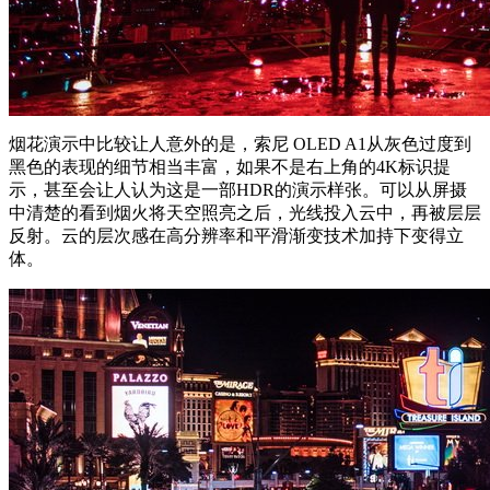
烟花演示中比较让人意外的是，索尼 OLED A1从灰色过度到
黑色的表现的细节相当丰富，如果不是右上角的4K标识提
示，甚至会让人认为这是一部HDR的演示样张。可以从屏摄
中清楚的看到烟火将天空照亮之后，光线投入云中，再被层层
反射。云的层次感在高分辨率和平滑渐变技术加持下变得立
体。