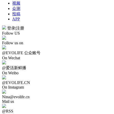
视频
众测
投稿
APP
登录
|
注册
Follow US
Follow us on
@EVOLIFE 公众账号
On Wechat
@爱活新鲜播
On Weibo
@EVOLIFE.CN
On Instagram
Nina@evolife.cn
Mail us
@RSS