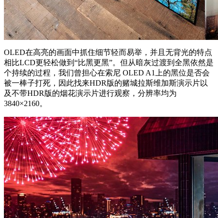
OLED在高亮的画面中抓住细节轻而易举，并且无背光的特点
相比LCD更轻松做到“比黑更黑”。但从暗灰过渡到全黑依然是
个持续的过程，我们曾担心在索尼 OLED A1上的黑位是否会
被一棒子打死，因此找来HDR版的赌城拉斯维加斯演示片以
及不带HDR版的烟花演示片进行观察，分辨率均为
3840×2160。