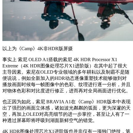
以上为《Camp》4K非HDR版屏摄
事实上 索尼 OLED A1搭载的索尼 4K HDR Processor X1
Extreme（4K HDR图像处理芯片X1进阶版）在其中起了很大
主导因素。索尼在OLED专业领域的多年耕耘以及制霸不是随
便说说，例如全新加入的HDR动态逐像重塑技术能够做到对
播放画面时候每一帧图像中的色彩、纹理进行逐一分析，并且
对物体色彩和对比度进行修正，进而再对全局画面进行优化。
也正因为如此，索尼 BRAVIA A1在《Camp》HDR版本中表现
出了强烈的画面立体感，诸如波光粼粼的弧面，更为深邃的天
空，再加上OLED对高亮细节的进一步掌控，甚至让人有了一
种透过屏幕即将呼吸到湖面新鲜空气的错觉。
4K HDR图像处理芯片X1进阶版也并非仅有一项独门绝技，第