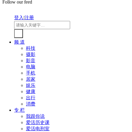
Follow our feed
登入
|
注册
频 道
科技
摄影
影音
电脑
手机
居家
娱乐
健康
出行
消费
专 栏
我跟你说
爱活历史课
爱活电刑室