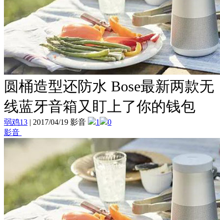
圆桶造型还防水 Bose最新两款无
线蓝牙音箱又盯上了你的钱包
弱鸡13
|
2017/04/19 影音
1
0
影音