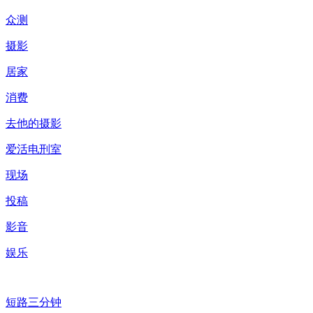
众测
摄影
居家
消费
去他的摄影
爱活电刑室
现场
投稿
影音
娱乐
短路三分钟