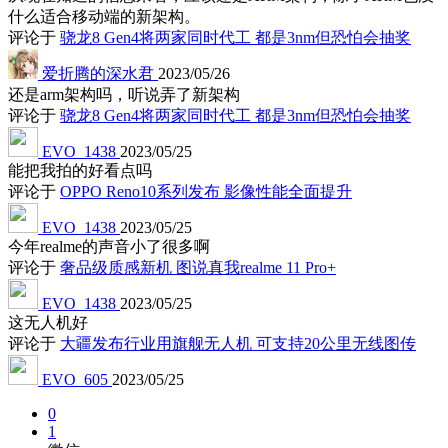
什么适合移动端的新架构。
评论于
骁龙8 Gen4将两家同时代工 都是3nm但恐怕会抽奖
爱折腾的深水君
2023/05/26
还是arm架构吗，听说弄了新架构
评论于
骁龙8 Gen4将两家同时代工 都是3nm但恐怕会抽奖
EVO_1438
2023/05/25
能把我拍的好看点吗
评论于
OPPO Reno10系列发布 影像性能全面提升
EVO_1438
2023/05/25
今年realme的声音小了很多啊
评论于
奢品级质感新机 图说真我realme 11 Pro+
EVO_1438
2023/05/25
这无人机好
评论于
大疆发布行业用旗舰无人机 可支持20公里无线图传
EVO_605
2023/05/25
0
1