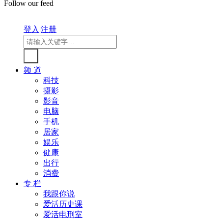
Follow our feed
登入
|
注册
频 道
科技
摄影
影音
电脑
手机
居家
娱乐
健康
出行
消费
专 栏
我跟你说
爱活历史课
爱活电刑室