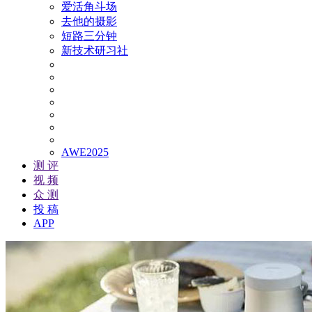
爱活角斗场
去他的摄影
短路三分钟
新技术研习社
AWE2025
测 评
视 频
众 测
投 稿
APP