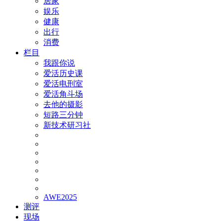
居家
娱乐
健康
出行
消费
栏目
我跟你说
爱活历史课
爱活电刑室
爱活角斗场
去他的摄影
短路三分钟
新技术研习社
AWE2025
测评
现场