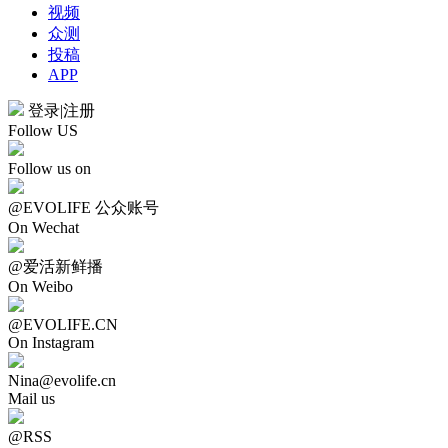
视频
众测
投稿
APP
登录
|
注册
Follow US
Follow us on
@EVOLIFE 公众账号
On Wechat
@爱活新鲜播
On Weibo
@EVOLIFE.CN
On Instagram
Nina@evolife.cn
Mail us
@RSS