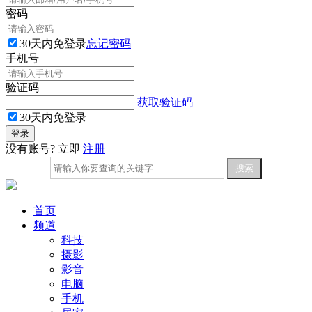
密码
30天内免登录
忘记密码
手机号
验证码
获取验证码
30天内免登录
没有账号? 立即
注册
首页
频道
科技
摄影
影音
电脑
手机