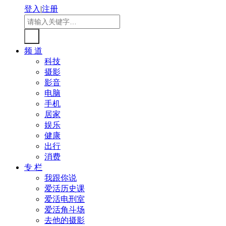
登入
|
注册
频 道
科技
摄影
影音
电脑
手机
居家
娱乐
健康
出行
消费
专 栏
我跟你说
爱活历史课
爱活电刑室
爱活角斗场
去他的摄影