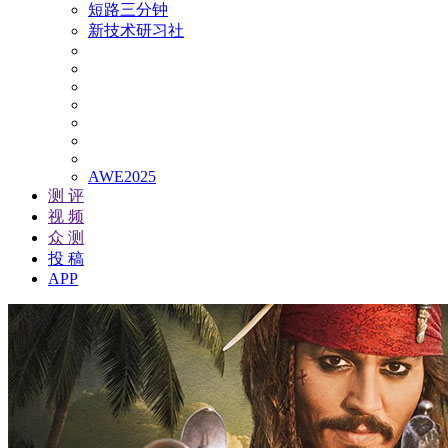
短路三分钟
新技术研习社
AWE2025
测 评
视 频
众 测
投 稿
APP