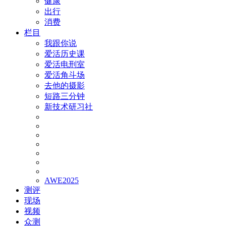
健康
出行
消费
栏目
我跟你说
爱活历史课
爱活电刑室
爱活角斗场
去他的摄影
短路三分钟
新技术研习社
AWE2025
测评
现场
视频
众测