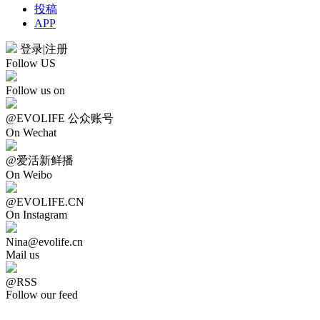
投稿
APP
登录
|
注册
Follow US
Follow us on
@EVOLIFE 公众账号
On Wechat
@爱活新鲜播
On Weibo
@EVOLIFE.CN
On Instagram
Nina@evolife.cn
Mail us
@RSS
Follow our feed