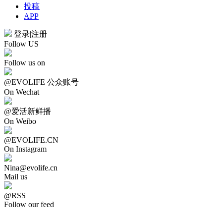
投稿
APP
登录
|
注册
Follow US
Follow us on
@EVOLIFE 公众账号
On Wechat
@爱活新鲜播
On Weibo
@EVOLIFE.CN
On Instagram
Nina@evolife.cn
Mail us
@RSS
Follow our feed