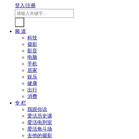
登入
|
注册
频 道
科技
摄影
影音
电脑
手机
居家
娱乐
健康
出行
消费
专 栏
我跟你说
爱活历史课
爱活电刑室
爱活角斗场
去他的摄影