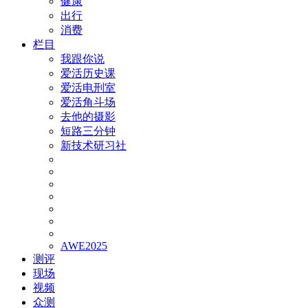
健康
出行
消费
栏目
我跟你说
爱活历史课
爱活电刑室
爱活角斗场
去他的摄影
短路三分钟
新技术研习社
AWE2025
测评
现场
视频
众测