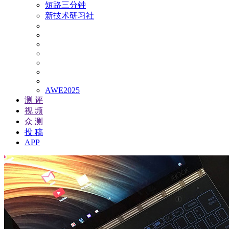
短路三分钟
新技术研习社
AWE2025
测 评
视 频
众 测
投 稿
APP