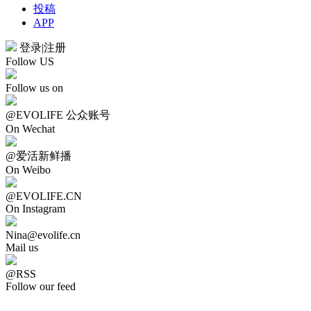
投稿
APP
登录
|
注册
Follow US
Follow us on
@EVOLIFE 公众账号
On Wechat
@爱活新鲜播
On Weibo
@EVOLIFE.CN
On Instagram
Nina@evolife.cn
Mail us
@RSS
Follow our feed