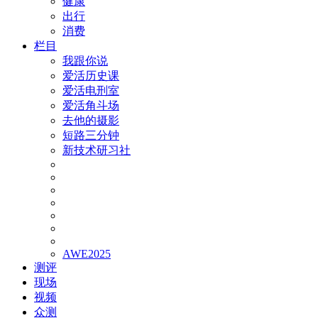
健康
出行
消费
栏目
我跟你说
爱活历史课
爱活电刑室
爱活角斗场
去他的摄影
短路三分钟
新技术研习社
AWE2025
测评
现场
视频
众测