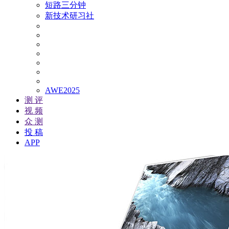
短路三分钟
新技术研习社
AWE2025
测 评
视 频
众 测
投 稿
APP