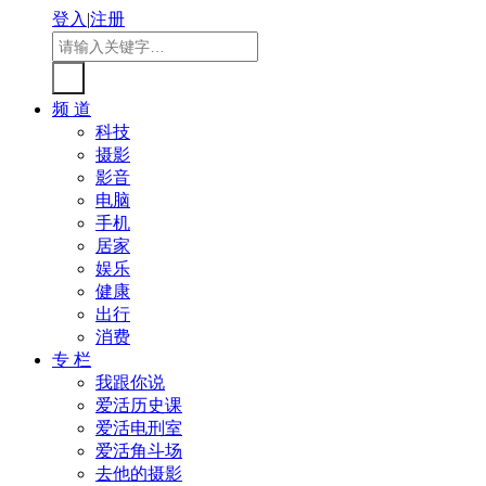
登入
|
注册
频 道
科技
摄影
影音
电脑
手机
居家
娱乐
健康
出行
消费
专 栏
我跟你说
爱活历史课
爱活电刑室
爱活角斗场
去他的摄影