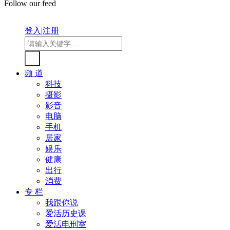
Follow our feed
登入
|
注册
频 道
科技
摄影
影音
电脑
手机
居家
娱乐
健康
出行
消费
专 栏
我跟你说
爱活历史课
爱活电刑室