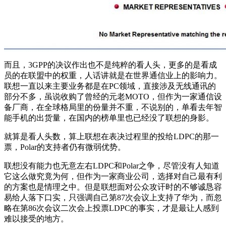
而且，3GPP的决议作出也不是纯粹的看人头，更多的是看成
员的在联盟中的权重，人话讲就是在世界通信业上的影响力。
联想一直以来主要业务都是在PC领域，直接涉及无线通讯的
部分不多，虽说收购了曾经的元老MOTO，但作为一家通信设
备厂商，在全球格局里的份量并不重，不说别的，单看去年智
能手机的出货量，在国内的榜单里也已经没了联想的身影。
就算是看人头数，算上联想在表决过程里的投给LDPC的那一
票，Polar的支持者仍有微弱优势。
联想没有能力也无意左右LDPC和Polar之争，尽管没有人知道
它这么做究竟为何，但作为一家商业公司，选择对自己最有利
的方案也是情理之中。但是联想面对公众攻讦时的不够诚恳容
易给人落下口实，只强调自己第87次会议上支持了华为，而忽
略在第86次会议二次会上投票LDPC的事实，才是最让人感到
难以接受的地方。