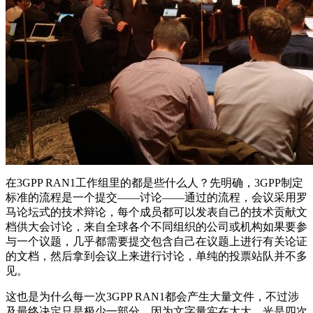
在3GPP RAN1工作组里的都是些什么人？先明确，3GPP制定
标准的流程是一个提交——讨论——通过的流程，会议采用罗
马论坛式的技术辩论，每个成员都可以发表自己的技术贡献文
档供大会讨论，来自全球各个不同组织的公司或机构如果要参
与一个议题，几乎都需要提交包含自己在议题上进行有关论证
的文档，然后拿到会议上来进行讨论，单纯的投票站队并不多
见。
这也是为什么每一次3GPP RAN1都会产生大量文件，不过涉
及最终决定只是极少一部分，因为文字量实在太大，光是四次