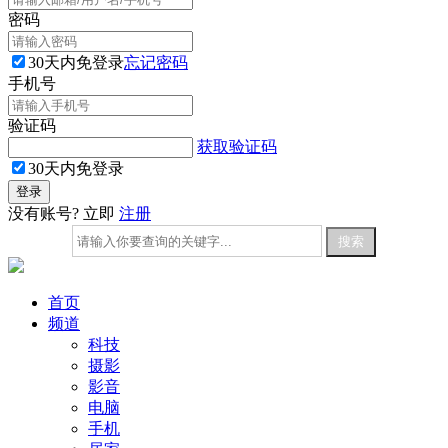
密码
30天内免登录
忘记密码
手机号
验证码
获取验证码
30天内免登录
没有账号? 立即
注册
首页
频道
科技
摄影
影音
电脑
手机