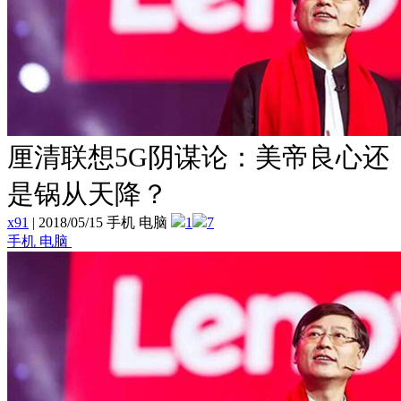
厘清联想5G阴谋论：美帝良心还
是锅从天降？
x91
|
2018/05/15 手机 电脑
1
7
手机 电脑