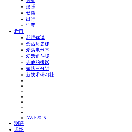
居家
娱乐
健康
出行
消费
栏目
我跟你说
爱活历史课
爱活电刑室
爱活角斗场
去他的摄影
短路三分钟
新技术研习社
AWE2025
测评
现场