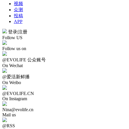
视频
众测
投稿
APP
登录
|
注册
Follow US
Follow us on
@EVOLIFE 公众账号
On Wechat
@爱活新鲜播
On Weibo
@EVOLIFE.CN
On Instagram
Nina@evolife.cn
Mail us
@RSS