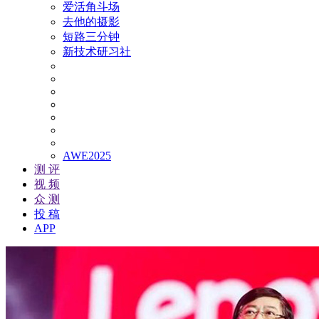
爱活角斗场
去他的摄影
短路三分钟
新技术研习社
AWE2025
测 评
视 频
众 测
投 稿
APP