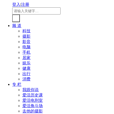
登入
|
注册
频 道
科技
摄影
影音
电脑
手机
居家
娱乐
健康
出行
消费
专 栏
我跟你说
爱活历史课
爱活电刑室
爱活角斗场
去他的摄影