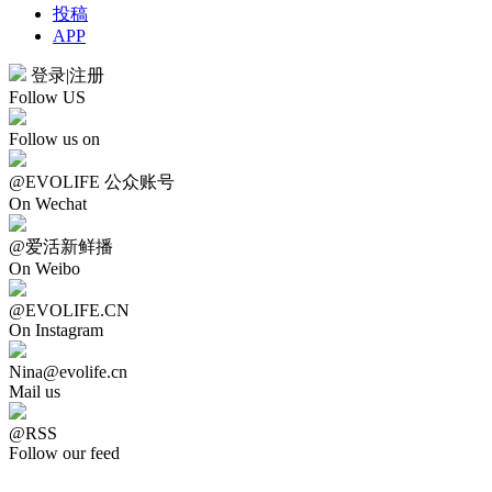
投稿
APP
登录
|
注册
Follow US
Follow us on
@EVOLIFE 公众账号
On Wechat
@爱活新鲜播
On Weibo
@EVOLIFE.CN
On Instagram
Nina@evolife.cn
Mail us
@RSS
Follow our feed