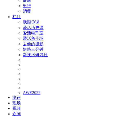
健康
出行
消费
栏目
我跟你说
爱活历史课
爱活电刑室
爱活角斗场
去他的摄影
短路三分钟
新技术研习社
AWE2025
测评
现场
视频
众测