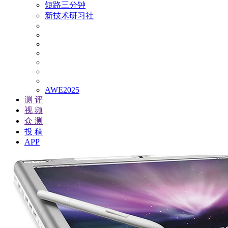
短路三分钟
新技术研习社
AWE2025
测 评
视 频
众 测
投 稿
APP