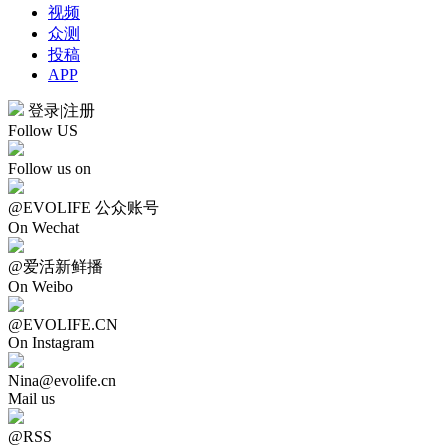
视频
众测
投稿
APP
登录
|
注册
Follow US
Follow us on
@EVOLIFE 公众账号
On Wechat
@爱活新鲜播
On Weibo
@EVOLIFE.CN
On Instagram
Nina@evolife.cn
Mail us
@RSS