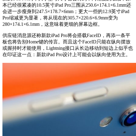
本已经很紧凑的10.5英寸iPad Pro三围从250.6×174.1×6.1mm还
会进一步瘦身到247.5×178.7×6mm；更大一些的12.9英寸iPad
Pro缩减更为显著，将从现在的305.7×220.6×6.9mm变为
280×174.1×6.1mm，这意味着更细的屏幕边框。
供应链消息源还称新款iPad Pro将会搭载FaceID，再添一条平
板也将告别Home键的传言。而且这个FaceID只能在纵向摆放
或握持时才能使用，Lightning接口从长边移动到短边上似乎也
在印证这一点：新款iPad Pro设计上可能会以纵向使用为主。