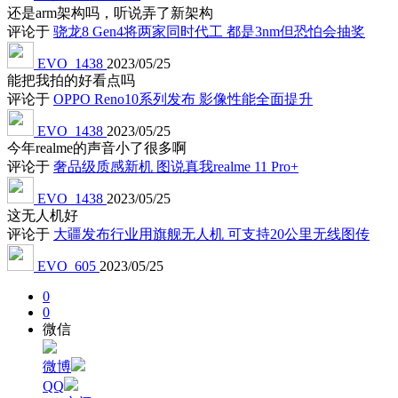
还是arm架构吗，听说弄了新架构
评论于
骁龙8 Gen4将两家同时代工 都是3nm但恐怕会抽奖
EVO_1438
2023/05/25
能把我拍的好看点吗
评论于
OPPO Reno10系列发布 影像性能全面提升
EVO_1438
2023/05/25
今年realme的声音小了很多啊
评论于
奢品级质感新机 图说真我realme 11 Pro+
EVO_1438
2023/05/25
这无人机好
评论于
大疆发布行业用旗舰无人机 可支持20公里无线图传
EVO_605
2023/05/25
0
0
微信
微博
QQ