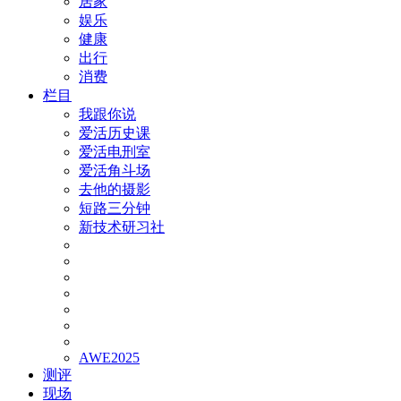
居家
娱乐
健康
出行
消费
栏目
我跟你说
爱活历史课
爱活电刑室
爱活角斗场
去他的摄影
短路三分钟
新技术研习社
AWE2025
测评
现场