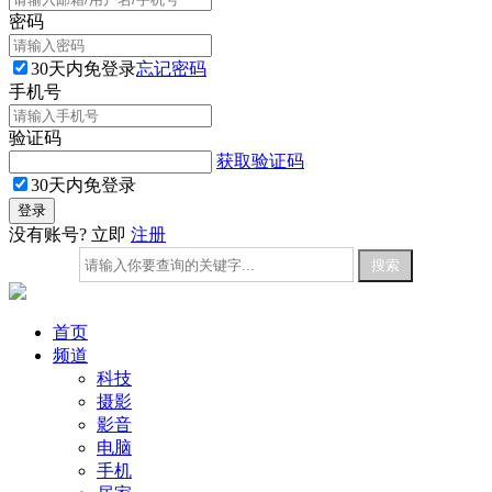
密码
30天内免登录
忘记密码
手机号
验证码
获取验证码
30天内免登录
没有账号? 立即
注册
首页
频道
科技
摄影
影音
电脑
手机