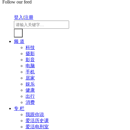
Follow our feed
登入
|
注册
频 道
科技
摄影
影音
电脑
手机
居家
娱乐
健康
出行
消费
专 栏
我跟你说
爱活历史课
爱活电刑室