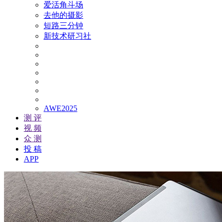
爱活角斗场
去他的摄影
短路三分钟
新技术研习社
AWE2025
测 评
视 频
众 测
投 稿
APP