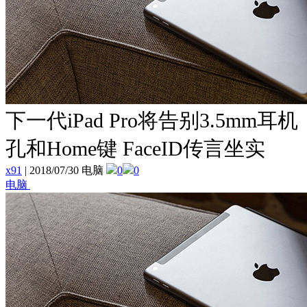
下一代iPad Pro将告别3.5mm耳机
孔和Home键 FaceID传言坐实
x91
|
2018/07/30 电脑
0
0
电脑