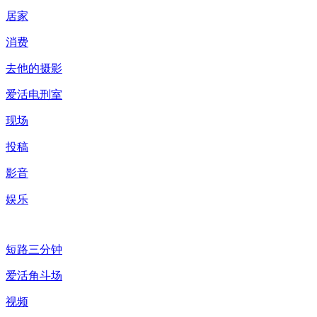
居家
消费
去他的摄影
爱活电刑室
现场
投稿
影音
娱乐
短路三分钟
爱活角斗场
视频