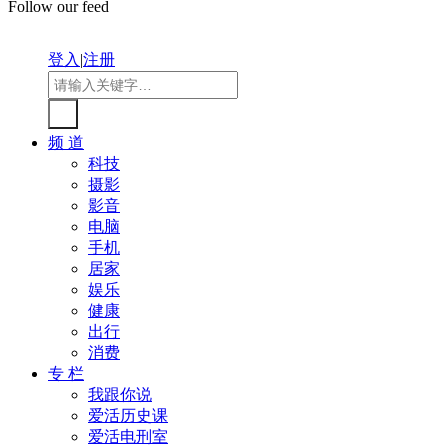
Follow our feed
登入
|
注册
频 道
科技
摄影
影音
电脑
手机
居家
娱乐
健康
出行
消费
专 栏
我跟你说
爱活历史课
爱活电刑室