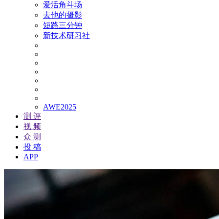
爱活角斗场
去他的摄影
短路三分钟
新技术研习社
AWE2025
测 评
视 频
众 测
投 稿
APP