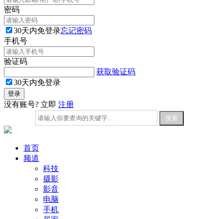
密码
30天内免登录
忘记密码
手机号
验证码
获取验证码
30天内免登录
没有账号? 立即
注册
首页
频道
科技
摄影
影音
电脑
手机