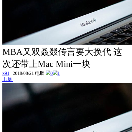
MBA又双叒叕传言要大换代 这
次还带上Mac Mini一块
x91
|
2018/08/21 电脑
0
1
电脑