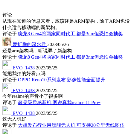
评论
从现在知道的信息来看，应该还是ARM架构，除了ARM也没
什么适合移动端的新架构。
评论于
骁龙8 Gen4将两家同时代工 都是3nm但恐怕会抽奖
爱折腾的深水君
2023/05/26
还是arm架构吗，听说弄了新架构
评论于
骁龙8 Gen4将两家同时代工 都是3nm但恐怕会抽奖
EVO_1438
2023/05/25
能把我拍的好看点吗
评论于
OPPO Reno10系列发布 影像性能全面提升
EVO_1438
2023/05/25
今年realme的声音小了很多啊
评论于
奢品级质感新机 图说真我realme 11 Pro+
EVO_1438
2023/05/25
这无人机好
评论于
大疆发布行业用旗舰无人机 可支持20公里无线图传