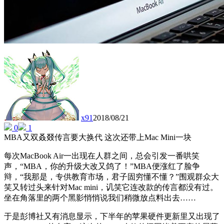
x91
2018/08/21
0
1
MBA又双叒叕传言要大换代 这次还带上Mac Mini一块
每次MacBook Air一出现在人群之间，总会引发一番哄笑
声，“MBA，你的升级大改又鸽了！”MBA便涨红了脸争
辩，“我那是，专供教育市场，君子固穷懂不懂？”围观群众大
笑又转过头来针对Mac mini，讥笑它连改款的传言都没有过。
坐在角落里的两个黑影悄悄说我们稍微放点料出去……
于是彭博社又有消息显示，下半年的苹果硬件更新里又出现了