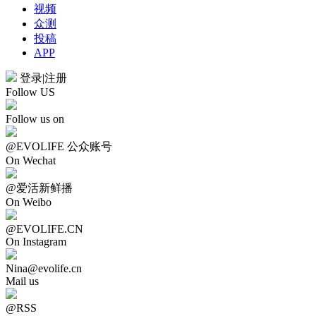
视频
众测
投稿
APP
登录
|
注册
Follow US
Follow us on
@EVOLIFE 公众账号
On Wechat
@爱活新鲜播
On Weibo
@EVOLIFE.CN
On Instagram
Nina@evolife.cn
Mail us
@RSS