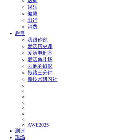
居家
娱乐
健康
出行
消费
栏目
我跟你说
爱活历史课
爱活电刑室
爱活角斗场
去他的摄影
短路三分钟
新技术研习社
AWE2025
测评
现场