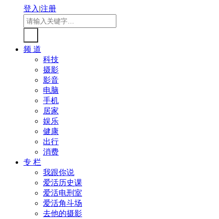
登入
|
注册
频 道
科技
摄影
影音
电脑
手机
居家
娱乐
健康
出行
消费
专 栏
我跟你说
爱活历史课
爱活电刑室
爱活角斗场
去他的摄影