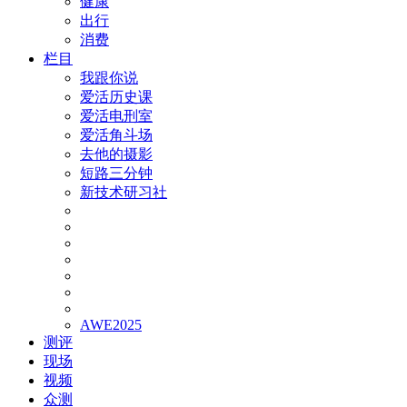
健康
出行
消费
栏目
我跟你说
爱活历史课
爱活电刑室
爱活角斗场
去他的摄影
短路三分钟
新技术研习社
AWE2025
测评
现场
视频
众测