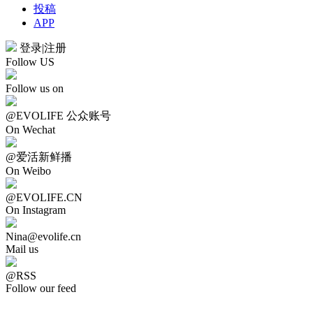
投稿
APP
登录
|
注册
Follow US
Follow us on
@EVOLIFE 公众账号
On Wechat
@爱活新鲜播
On Weibo
@EVOLIFE.CN
On Instagram
Nina@evolife.cn
Mail us
@RSS
Follow our feed