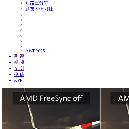
短路三分钟
新技术研习社
AWE2025
测 评
视 频
众 测
投 稿
APP